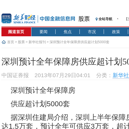
股票
全站导航
【
记
频道首页
要闻
焦点
市况
政策
【
济
首页
>
股票
>
新华社报刊
> 深圳预计全年保障房供应超计划5000套
【
在
深圳预计全年保障房供应超计划50
央
基
中国证券报
2013年07月29日04:01
分类：
新华社
沥
恒
深圳预计全年保障房
济
供应超计划5000套
据深圳住建局介绍，深圳上半年保障
达1.5万套，预计全年可供应3万套，超计