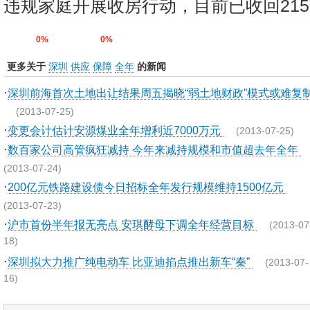
违规家庭开展收房行动，目前已收回215
0%
0%
更多关于
深圳
供应
保障
全年
的新闻
·
深圳前海首次土地出让结果周五揭晓“弱土地财政”模式或难复
(2013-07-25)
·
变更会计估计安源煤业全年增利近7000万元
(2013-07-25)
·
数百家公司高管疯狂减持 今年来减持规模和市值超去年全年
(2013-07-24)
·
200亿元铁路建设债今日招标全年发行规模维持1500亿元
(2013-07-23)
·
沪市首份半年报无亮点 安琪酵母下调全年经营目标
(2013-07
18)
·
深圳拟大力推广纯电动车 比亚迪掐点推出新车“秦”
(2013-07-
16)