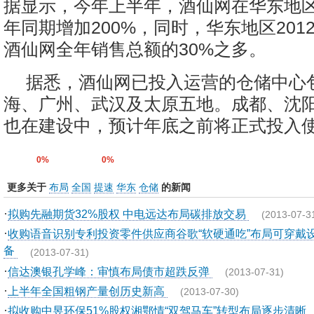
据显示，今年上半年，酒仙网在华东地
年同期增加200%，同时，华东地区201
酒仙网全年销售总额的30%之多。
据悉，酒仙网已投入运营的仓储中心
海、广州、武汉及太原五地。成都、沈
也在建设中，预计年底之前将正式投入
0%
0%
更多关于
布局
全国
提速
华东
仓储
的新闻
·
拟购先融期货32%股权 中电远达布局碳排放交易
(2013-07-3
·
收购语音识别专利投资零件供应商谷歌“软硬通吃”布局可穿戴
备
(2013-07-31)
·
信达澳银孔学峰：审慎布局债市超跌反弹
(2013-07-31)
·
上半年全国粗钢产量创历史新高
(2013-07-30)
·
拟收购中昱环保51%股权湘鄂情“双驾马车”转型布局逐步清晰