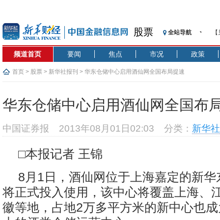
股票
全站导航
【
记
频道首页
要闻
焦点
市况
政策
【
济
首页
>
股票
>
新华社报刊
> 华东仓储中心启用酒仙网全国布局提速
【
在
华东仓储中心启用酒仙网全国布
央
基
中国证券报
2013年08月01日02:03
分类：
新华社
沥
恒
□本报记者 王锦
济
8月1日，酒仙网位于上海嘉定的新华
将正式投入使用，该中心将覆盖上海、
徽等地，占地2万多平方米的新中心也成