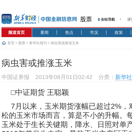
股票
全站导航
济
【
频道首页
要闻
焦点
市况
政策
记
【
首页
>
股票
>
新华社报刊
> 病虫害或推涨玉米
济
【
病虫害或推涨玉米
在
央
中国证券报
2013年08月01日02:42
分类：
新华社
基
沥
□中证期货 王聪颖
恒
7月以来，玉米期货涨幅已超过2%，
松的玉米市场而言，算是不小的升幅。每
玉米处于生长关键期，降水、日照对单