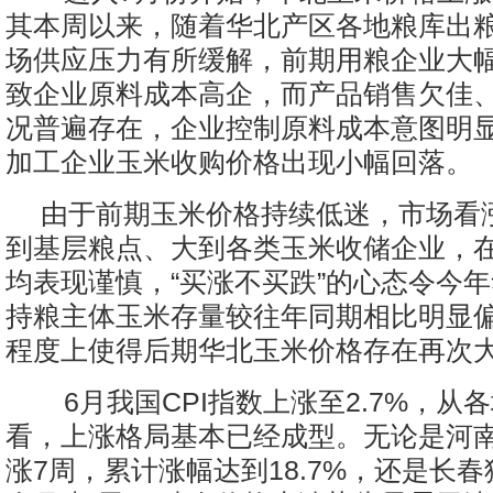
其本周以来，随着华北产区各地粮库出
场供应压力有所缓解，前期用粮企业大
致企业原料成本高企，而产品销售欠佳
况普遍存在，企业控制原料成本意图明
加工企业玉米收购价格出现小幅回落。
由于前期玉米价格持续低迷，市场看
到基层粮点、大到各类玉米收储企业，
均表现谨慎，“买涨不买跌”的心态令今
持粮主体玉米存量较往年同期相比明显
程度上使得后期华北玉米价格存在再次
6月我国CPI指数上涨至2.7%，从
看，上涨格局基本已经成型。无论是河
涨7周，累计涨幅达到18.7%，还是长