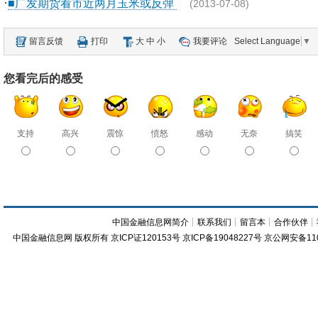
·
■广发期货看市近两月玉米或反弹
(2013-07-08)
留言反馈
打印
大
中
小
我要评论
Select Language
▼
您看完后的感受
支持
高兴
震惊
愤怒
感动
无奈
搞笑
中国金融信息网简介
┊
联系我们
┊
留言本
┊
合作伙伴
┊
中国金融信息网
版权所有
京ICP证120153号
京ICP备19048227号 京公网安备11