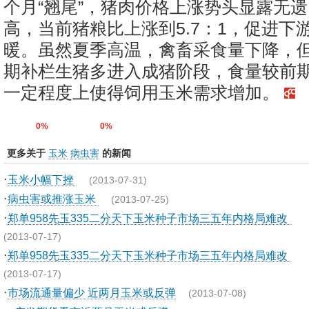
个月“翘尾”，猪肉价格上涨势头显露无
高，当前猪粮比上涨到5.7：1，促进下
暖。虽然夏季高温，禽畜采食量下降，
期补栏生猪多进入成猪阶段，食量较前
一定程度上使得饲用玉米需求增加。
0%
0%
更多关于
玉米
病虫害
的新闻
·
玉米小幅下挫
(2013-07-31)
·
病虫害或推涨玉米
(2013-07-25)
·
郑单958先玉335二分天下玉米种子市场三五年内格局难改
(2013-07-17)
·
郑单958先玉335二分天下玉米种子市场三五年内格局难改
(2013-07-17)
·
市场流通量偏少 近两月玉米或反弹
(2013-07-08)