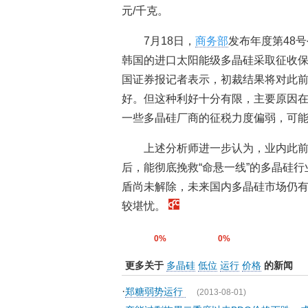
元/千克。
7月18日，
商务部
发布年度第48号
韩国的进口太阳能级多晶硅采取征收
国证券报记者表示，初裁结果将对此
好。但这种利好十分有限，主要原因
一些多晶硅厂商的征税力度偏弱，可
上述分析师进一步认为，业内此前
后，能彻底挽救“命悬一线”的多晶硅
盾尚未解除，未来国内多晶硅市场仍
较堪忧。
0%
0%
更多关于
多晶硅
低位
运行
价格
的新闻
·
郑糖弱势运行
(2013-08-01)