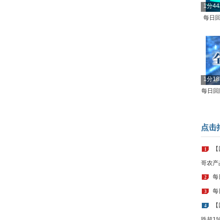
1分4
每日回
1分1
每日回顾
点击
【
1
哥农产
每
2
每
3
【
4
跌超1