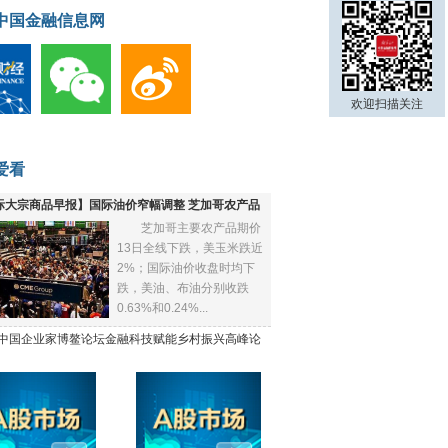
中国金融信息网
欢迎扫描关注
爱看
际大宗商品早报】国际油价窄幅调整 芝加哥农产品
芝加哥主要农产品期价
下跌
13日全线下跌，美玉米跌近
2%；国际油价收盘时均下
跌，美油、布油分别收跌
0.63%和0.24%...
21中国企业家博鳌论坛金融科技赋能乡村振兴高峰论