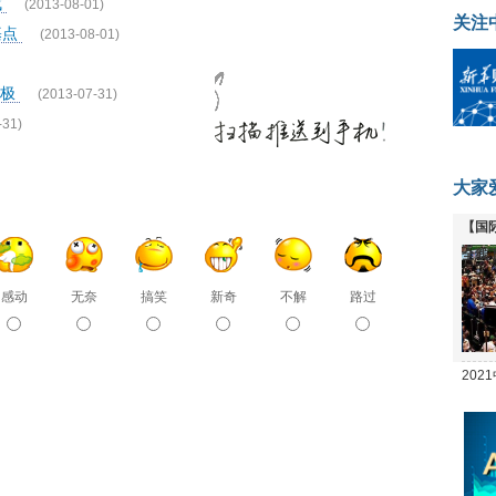
成
(2013-08-01)
关注
基点
(2013-08-01)
积极
(2013-07-31)
-31)
大家
【国
全线
感动
无奈
搞笑
新奇
不解
路过
20
坛