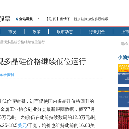
股票
全站导航
【见·闻】疫情下，新加坡旅游业步履维艰
记者手记：疫情下的香港零售业如何浴火重生？
市况
政策
股市动态
行业掘金
上
【见·闻】疫情下一家香港传统零售商的转型突围之旅
济安金信：中国基金市场数据分析周报（2020. 07.27—2020
好未显现多晶硅价格继续低位运行
【新华财经调查】同业存单、结构性存款玩起“跷跷板”
在“隐秘的角落”
小编
显现多晶硅价格继续低位运行
央行公开市场净投放300亿元 短端资金利率明显下行
基本面及股市双轮冲击 债市回调十年期债表现最弱
华社报刊
沥青期货连续两日涨逾3% 沪银及两粕涨势喜人
恒生聚源：北斗收官之星发射成功，全产业链解析
济安金信：中国基金市场数据分析周报（2020. 08.17—2020
硅低价倾销潮，进而促使国内多晶硅价格回升的
金属工业协会硅业分会最新跟踪数据，截至7月
.5万元/吨，均价仍在此前持续数周的12.3万元/吨
-18.5
美元
/千克，均价也维持此前的16.63美