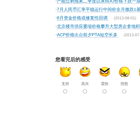
·
产能过剩拖累二季度以来BDO价格下跌一
·
7月人民币汇率平稳运行中间价全月微跌1
·
8月资金价格或修复性回调
(2013-08-01)
·
北京楼市供应萎缩价格攀升大型房企拿地
·
ACP价格出台前夕PTA短空长多
(2013-07
您看完后的感受
支持
高兴
震惊
愤怒