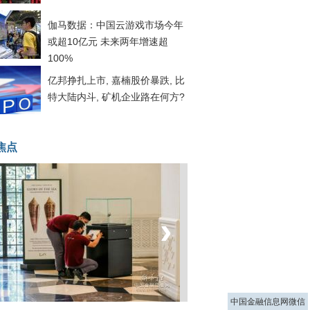
伽马数据：中国云游戏市场今年
或超10亿元 未来两年增速超
100%
亿邦挣扎上市, 嘉楠股价暴跌, 比
特大陆内斗, 矿机企业路在何方?
焦点
‹
›
菲律宾：防疫降级
中国金融信息网微信