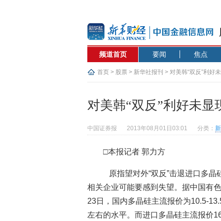
频道首页
要闻
焦点
首页
>
股票
>
新华社报刊
> 对美韩“双反”利
对美韩“双反”利好未
中国证券报
2013年08月01日03:01
分类：
新
□本报记者 郭力方
原指望对外“双反”击退进口多晶
相关企业可能要感到失望。据中国有色
23日，国内多晶硅主流报价为10.5-13
左右的水平。而进口多晶硅主流报价16.25