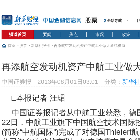
股票
全站导航
【
记
频道首页
要闻
焦点
市况
政策
【
济
首页
>
股票
>
新华社报刊
> 再添航空发动机资产中航工业做大通航棋局
【
在
再添航空发动机资产中航工业做
央
基
中国证券报
2013年08月01日03:01
分类：
新华社
沥
恒
□本报记者 汪珺
济
中国证券报记者从中航工业获悉，德
22日，中航工业旗下中国航空技术国际
(简称“中航国际”)完成了对德国Thieler