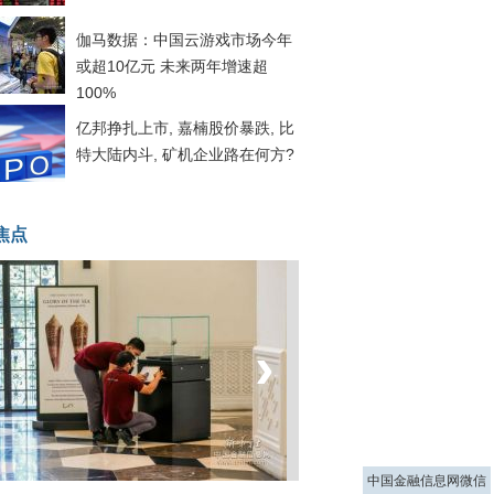
伽马数据：中国云游戏市场今年
或超10亿元 未来两年增速超
100%
亿邦挣扎上市, 嘉楠股价暴跌, 比
特大陆内斗, 矿机企业路在何方?
焦点
‹
›
菲律宾：防疫降级
中国金融信息网微信