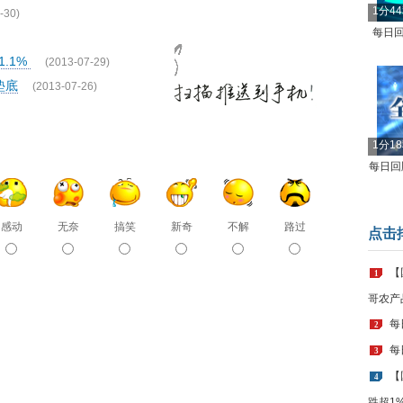
1分4
-30)
每日回
.1%
(2013-07-29)
垫底
(2013-07-26)
1分1
每日回顾
感动
无奈
搞笑
新奇
不解
路过
点击
【
1
哥农产
每
2
每
3
【
4
跌超1