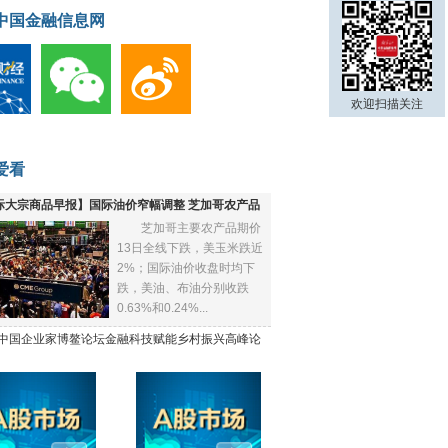
中国金融信息网
欢迎扫描关注
爱看
际大宗商品早报】国际油价窄幅调整 芝加哥农产品
芝加哥主要农产品期价
下跌
13日全线下跌，美玉米跌近
2%；国际油价收盘时均下
跌，美油、布油分别收跌
0.63%和0.24%...
21中国企业家博鳌论坛金融科技赋能乡村振兴高峰论