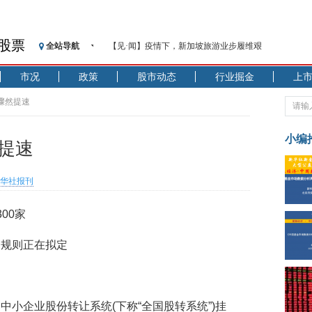
股票
全站导航
【见·闻】疫情下，新加坡旅游业步履维艰
记者手记：疫情下的香港零售业如何浴火重生？
市况
政策
股市动态
行业掘金
上
【见·闻】疫情下一家香港传统零售商的转型突围之旅
济安金信：中国基金市场数据分析周报（2020. 07.27—2020
牌骤然提速
【新华财经调查】同业存单、结构性存款玩起“跷跷板”
在“隐秘的角落”
小编
提速
央行公开市场净投放300亿元 短端资金利率明显下行
基本面及股市双轮冲击 债市回调十年期债表现最弱
华社报刊
沥青期货连续两日涨逾3% 沪银及两粕涨势喜人
恒生聚源：北斗收官之星发射成功，全产业链解析
00家
济安金信：中国基金市场数据分析周报（2020. 08.17—2020
务规则正在拟定
中小企业股份转让系统(下称“全国股转系统”)挂