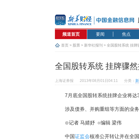
频道首页
要闻
焦点
首页
>
股票
>
新华社报刊
> 全国股转系统 挂
全国股转系统 挂牌骤然
上海证券报
2013年08月01日04:11
分类：
新
7月底全国股转系统挂牌企业将达3
涉及债券、并购重组等方面的业
⊙记者 马婧妤 ○编辑 梁伟
中国
证监会
核准公开转让并在全国