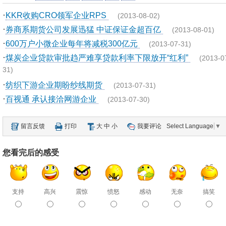
·
KKR收购CRO领军企业RPS
(2013-08-02)
·
券商系期货公司发展迅猛 中证保证金超百亿
(2013-08-01)
·
600万户小微企业每年将减税300亿元
(2013-07-31)
·
煤炭企业贷款审批趋严难享贷款利率下限放开“红利”
(2013-0
31)
·
纺织下游企业期盼纱线期货
(2013-07-31)
·
百视通 承认接洽网游企业
(2013-07-30)
留言反馈
打印
大
中
小
我要评论
Select Language
▼
您看完后的感受
支持
高兴
震惊
愤怒
感动
无奈
搞笑