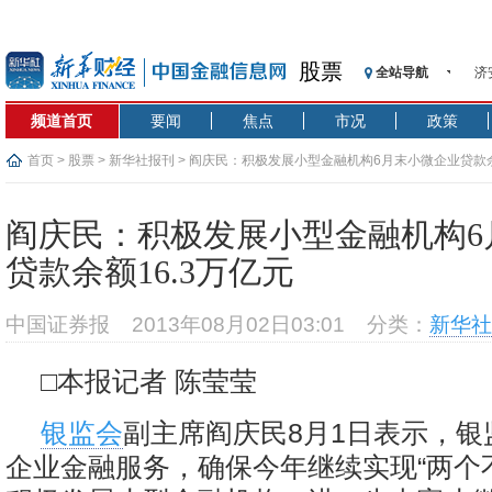
股票
全站导航
济
【
频道首页
要闻
焦点
市况
政策
记
【
首页
>
股票
>
新华社报刊
> 阎庆民：积极发展小型金融机构6月末小微企业贷款余
济
【
阎庆民：积极发展小型金融机构6
在
贷款余额16.3万亿元
央
基
中国证券报
2013年08月02日03:01
分类：
新华社
沥
恒
□本报记者 陈莹莹
银监会
副主席阎庆民8月1日表示，银
企业金融服务，确保今年继续实现“两个