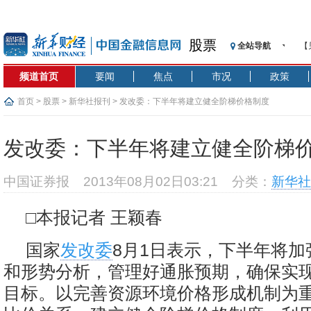
股票
全站导航
【
记
频道首页
要闻
焦点
市况
政策
【
济
首页
>
股票
>
新华社报刊
> 发改委：下半年将建立健全阶梯价格制度
【
在
发改委：下半年将建立健全阶梯
央
基
中国证券报
2013年08月02日03:21
分类：
新华社
沥
恒
□本报记者 王颖春
济
国家
发改委
8月1日表示，下半年将
和形势分析，管理好通胀预期，确保实
目标。以完善资源环境价格形成机制为