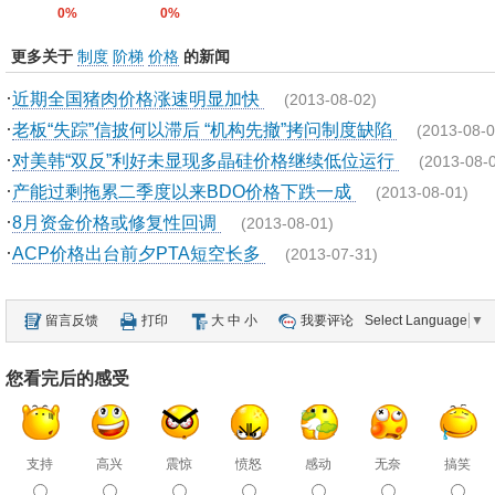
0%
0%
更多关于
制度
阶梯
价格
的新闻
·
近期全国猪肉价格涨速明显加快
(2013-08-02)
·
老板“失踪”信披何以滞后 “机构先撤”拷问制度缺陷
(2013-08-0
·
对美韩“双反”利好未显现多晶硅价格继续低位运行
(2013-08-
·
产能过剩拖累二季度以来BDO价格下跌一成
(2013-08-01)
·
8月资金价格或修复性回调
(2013-08-01)
·
ACP价格出台前夕PTA短空长多
(2013-07-31)
留言反馈
打印
大
中
小
我要评论
Select Language
▼
您看完后的感受
支持
高兴
震惊
愤怒
感动
无奈
搞笑