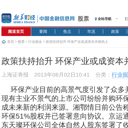
股票
全站导航
【
记
频道首页
要闻
焦点
市况
政策
【
济
首页
>
股票
>
行业掘金
> 政策扶持抬升 环保产业或成资本并购热土
【
在
政策扶持抬升 环保产业或成资本
央
基
上海证券报
2013年08月02日10:41
分类：
行业掘
沥
恒
环保产业目前的高景气度引发了众多
济
现有主业不景气的上市公司纷纷并购环
成未来新的利润来源。湘鄂情日前公告
环保51%股权并已签署意向协议。京运
东天璨环保公司全体自然人股东签署了