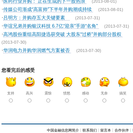
·
医药行业并购： 正在生成的下一股热浪
(2013-08-01)
·
传媒公司渐成“高富帅”下半年并购潮或持续
(2013-08-01)
·
吕明方：并购存五大关键要素
(2013-07-31)
·
华谊兄弟并购银汉科技 6.7亿“迎亲”手游“名角”
(2013-07-31)
·
高鸿股份重组高阳捷迅获突破 大股东“过桥”并购部分股权
(2013-07-30)
·
华润电力并购华润燃气方案被否
(2013-07-30)
您看完后的感受
支持
高兴
震惊
愤怒
感动
无奈
搞笑
中国金融信息网简介
┊
联系我们
┊
留言本
┊
合作伙伴
┊