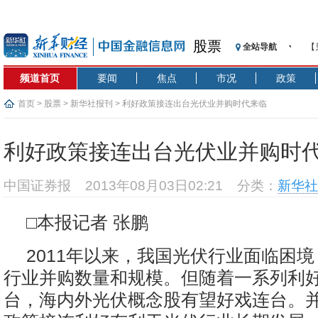
股票
全站导航
【
记
频道首页
要闻
焦点
市况
政策
【
济
首页
>
股票
>
新华社报刊
> 利好政策接连出台光伏业并购时代来临
【
在
利好政策接连出台光伏业并购时
央
基
中国证券报
2013年08月03日02:21
分类：
新华社
沥
恒
□本报记者 张鹏
济
2011年以来，我国光伏行业面临困
行业并购数量和规模。但随着一系列利
台，海内外光伏概念股有望好戏连台。