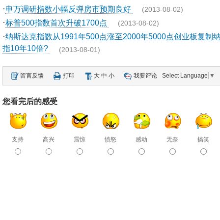
·
申万调研指数小幅反弹房市预期良好
(2013-08-02)
·
标普500指数首次升破1700点
(2013-08-02)
·
纳斯达克指数从1991年500点涨至2000年5000点创业板复制
指10年10倍?
(2013-08-01)
留言反馈
打印
大
中
小
我要评论
Select Language
▼
您看完后的感受
支持
高兴
震惊
愤怒
感动
无奈
搞笑