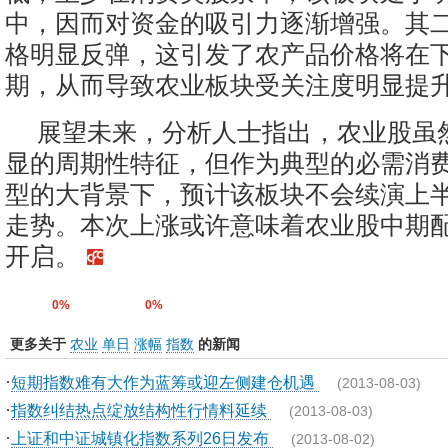
中，因而对资金的吸引力逐渐增强。其
格明显反弹，这引发了农产品价格将在
期，从而导致农业板块受关注度明显提
展望未来，分析人士指出，农业股虽
显的周期性特征，但作为典型的必需消
型的大背景下，预计该板块不会续演上
走势。本次上涨或许意味着农业股中期
开启。
0%
0%
更多关于
农业
单日
涨幅
指数
的新闻
·
短期指数难有大作为蓝筹或迎左侧建仓机遇
(2013-08-03)
·
指数纠结热点绽放结构性行情料延续
(2013-08-03)
·
上证和中证城镇化指数系列26日发布
(2013-08-02)