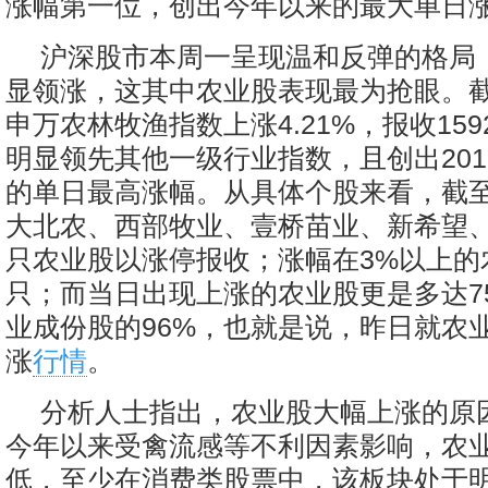
涨幅第一位，创出今年以来的最大单日
沪深股市本周一呈现温和反弹的格局
显领涨，这其中农业股表现最为抢眼。
申万农林牧渔指数上涨4.21%，报收159
明显领先其他一级行业指数，且创出201
的单日最高涨幅。从具体个股来看，截
大北农、西部牧业、壹桥苗业、新希望、
只农业股以涨停报收；涨幅在3%以上的
只；而当日出现上涨的农业股更是多达7
业成份股的96%，也就是说，昨日就农
涨
行情
。
分析人士指出，农业股大幅上涨的原
今年以来受禽流感等不利因素影响，农
低，至少在消费类股票中，该板块处于