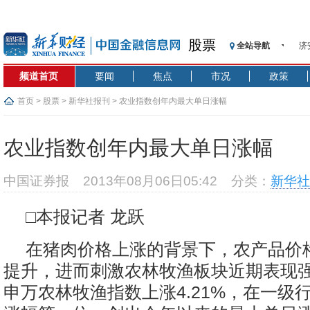
股票
全站导航
济
【
频道首页
要闻
焦点
市况
政策
记
【
首页
>
股票
>
新华社报刊
> 农业指数创年内最大单日涨幅
济
【
农业指数创年内最大单日涨幅
在
央
中国证券报
2013年08月06日05:42
分类：
新华社
基
沥
□本报记者 龙跃
恒
在猪肉价格上涨的背景下，农产品价
提升，进而刺激农林牧渔板块近期表现
申万农林牧渔指数上涨4.21%，在一级