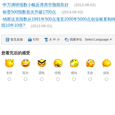
·
申万调研指数小幅反弹房市预期良好
(2013-08-02)
·
标普500指数首次升破1700点
(2013-08-02)
·
纳斯达克指数从1991年500点涨至2000年5000点创业板复制
指10年10倍?
(2013-08-01)
留言反馈
打印
大
中
小
我要评论
Select Language
▼
您看完后的感受
支持
高兴
震惊
愤怒
感动
无奈
搞笑