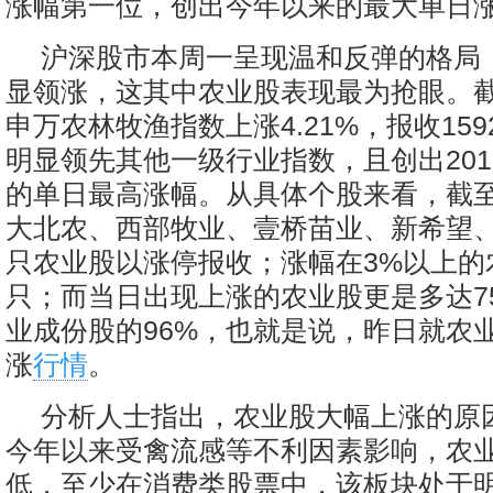
涨幅第一位，创出今年以来的最大单日
沪深股市本周一呈现温和反弹的格局
显领涨，这其中农业股表现最为抢眼。
申万农林牧渔指数上涨4.21%，报收159
明显领先其他一级行业指数，且创出201
的单日最高涨幅。从具体个股来看，截
大北农、西部牧业、壹桥苗业、新希望、
只农业股以涨停报收；涨幅在3%以上的
只；而当日出现上涨的农业股更是多达7
业成份股的96%，也就是说，昨日就农
涨
行情
。
分析人士指出，农业股大幅上涨的原
今年以来受禽流感等不利因素影响，农
低，至少在消费类股票中，该板块处于