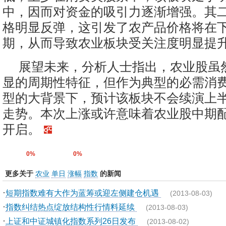
中，因而对资金的吸引力逐渐增强。其
格明显反弹，这引发了农产品价格将在
期，从而导致农业板块受关注度明显提
展望未来，分析人士指出，农业股虽
显的周期性特征，但作为典型的必需消
型的大背景下，预计该板块不会续演上
走势。本次上涨或许意味着农业股中期
开启。
0%
0%
更多关于
农业
单日
涨幅
指数
的新闻
·
短期指数难有大作为蓝筹或迎左侧建仓机遇
(2013-08-03)
·
指数纠结热点绽放结构性行情料延续
(2013-08-03)
·
上证和中证城镇化指数系列26日发布
(2013-08-02)