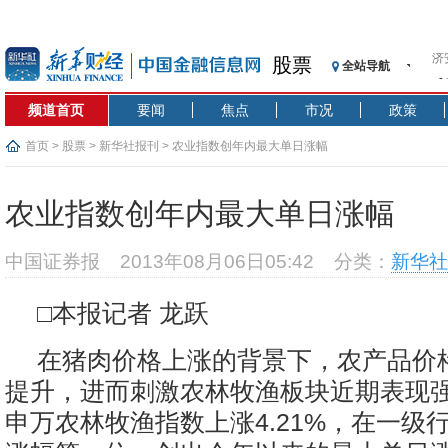
济
股票
全站导航
【
记
频道首页
要闻
焦点
市况
政策
【
济
首页
>
股票
>
新华社报刊
> 农业指数创年内最大单日涨幅
【
在
农业指数创年内最大单日涨幅
央
基
中国证券报
2013年08月06日05:42
分类：
新华社
沥
恒
□本报记者 龙跃
济
在猪肉价格上涨的背景下，农产品价
提升，进而刺激农林牧渔板块近期表现
申万农林牧渔指数上涨4.21%，在一级