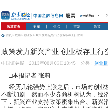
股票
全站导航
【
记
频道首页
要闻
焦点
市况
政策
【
济
首页
>
股票
>
创业板
> 政策发力新兴产业 创业板存上行空间
【
在
政策发力新兴产业 创业板存上行
央
基
中国证券报
2013年08月06日10:45
分类：
创业板
沥
恒
□本报记者 张莉
济
经历几轮强势上涨之后，市场对创业
不断加剧。然而不少券商机构认为，经
下，新兴产业支持政策密集出台、新兴