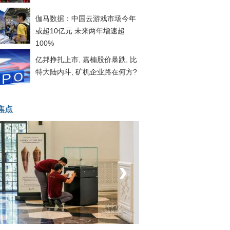
伽马数据：中国云游戏市场今年
或超10亿元 未来两年增速超
100%
亿邦挣扎上市, 嘉楠股价暴跌, 比
特大陆内斗, 矿机企业路在何方?
焦点
‹
›
坐上火车看老挝