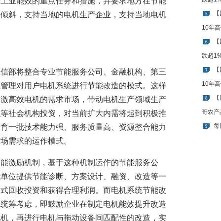
升工业能效的重点任务和措施，并要求地方在节能
【
划倾斜，支持当地的电机生产企业，支持当地电机
5
10年
【
6
跌超1
【
工信部将整合专业节能服务公司、金融机构、第三
7
10年
源管理对用户电机系统进行节能改造的模式。这样
【
刺激高效电机的需求市场，带动电机生产领域生产
8
哥农产
融等社会机构投资，对当前扩大内需将起到积极推
每
培育一批技术能力强、服务质量高、资源整合能力
9
市场需求的运作模式。
节能激励机制，基于这种机制运作的节能服务公
能单位提供节能诊断、方案设计、融资、改造等一
方式回收投资和获得合理利润。而电机系统节能改
统统筹考虑，即鼓励企业在制定电机能效提升改造
电机，再进行电机与拖动设备间匹配性的改造，实