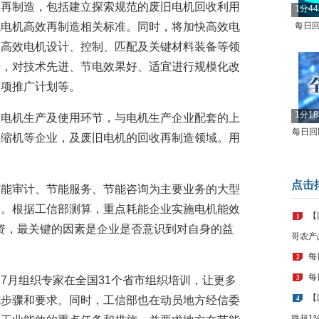
效再制造，包括建立探索规范的废旧电机回收利用
1分4
成电机高效再制造相关标准。同时，将加快高效电
每日回
批高效电机设计、控制、匹配及关键材料装备等领
录，对技术先进、节电效果好、适宜进行规模化改
专项推广计划等。
1分1
含电机生产及使用环节，与电机生产企业配套的上
每日回顾
压缩机等企业，及废旧电机的回收再制造领域。用
。
点击
节能审计、节能服务、节能咨询为主要业务的大型
务。根据工信部测算，重点耗能企业实施电机能效
【
1
投资，最关键的因素是企业是否意识到对自身的益
哥农产
每
2
每
7月组织专家在全国31个省市组织培训，让更多
3
【
施步骤和要求。同时，工信部也在动员地方经信委
4
跌超1