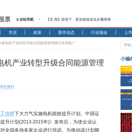
股票
全站导航
【见·闻】疫情下，新加坡旅游业步履维艰
记者手记：疫情下的香港零售业如何浴火重生？
市况
政策
股市动态
行业掘金
上
【见·闻】疫情下一家香港传统零售商的转型突围之旅
济安金信：中国基金市场数据分析周报（2020. 07.27—2020
力推电机产业转型升级合同能源管理模式有望推广
【新华财经调查】同业存单、结构性存款玩起“跷跷板”
在“隐秘的角落”
小编
电机产业转型升级合同能源管理
央行公开市场净投放300亿元 短端资金利率明显下行
基本面及股市双轮冲击 债市回调十年期债表现最弱
沥青期货连续两日涨逾3% 沪银及两粕涨势喜人
华社报刊
恒生聚源：北斗收官之星发射成功，全产业链解析
济安金信：中国基金市场数据分析周报（2020. 08.17—2020
使
工信部
下大力气实施电机能效提升计划。中国证
计划(2013-2015年)》发布后，为使企业认
已对全国各地多家企业进行培训。为推动该计划顺