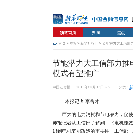
频道首页
要闻
焦点
首页
>
股票
>
新华社报刊
> 节能潜力大工信部
节能潜力大工信部力推
模式有望推广
中国证券报
2013年08月07日02:21
分类：
新
□本报记者 李香才
巨大的电力消耗和节电潜力，促
券报记者从工信部了解到，《电机能效提升
识到电机节能改造的重要性，工信部