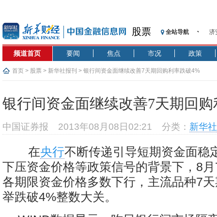
股票
全站导航
济
【
频道首页
要闻
焦点
市况
政策
记
【
首页
>
股票
>
新华社报刊
> 银行间资金面继续改善7天期回购利率跌破4%
济
【
银行间资金面继续改善7天期回购
在
央
中国证券报
2013年08月08日02:21
分类：
新华社
基
沥
在
央行
不断传递引导短期资金面稳
恒
下压资金价格等政策信号的背景下，8月
各期限资金价格多数下行，主流品种7天
举跌破4%整数大关。