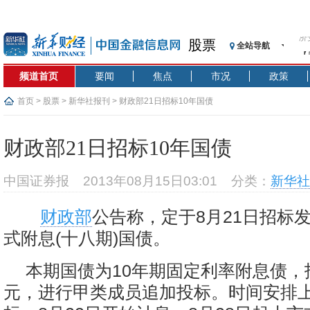
济
股票
全站导航
【
记
频道首页
要闻
焦点
市况
政策
【
济
首页
>
股票
>
新华社报刊
> 财政部21日招标10年国债
【
在
财政部21日招标10年国债
央
基
中国证券报
2013年08月15日03:01
分类：
新华社
沥
恒
财政部
公告称，定于8月21日招标发
济
式附息(十八期)国债。
本期国债为10年期固定利率附息债，招
元，进行甲类成员追加投标。时间安排上