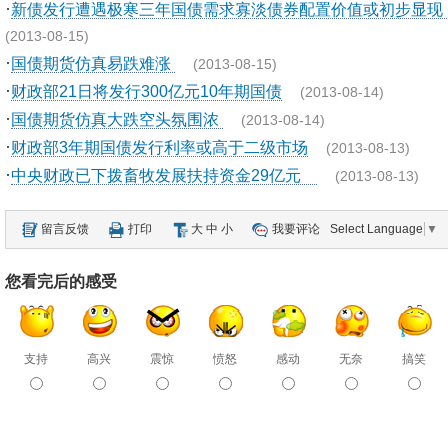
·
新债发行遭遇极寒三年国债需求寡淡债券配置价值或初步显现
(2013-08-15)
·
国债期货仿真易跌难涨
(2013-08-15)
·
财政部21日将发行300亿元10年期国债
(2013-08-14)
·
国债期货仿真大跌空头氛围浓
(2013-08-14)
·
财政部3年期国债发行利率或高于二级市场
(2013-08-13)
·
中央财政已下拨畜牧发展扶持资金29亿元
(2013-08-13)
留言反馈
打印
大
中
小
我要评论
Select Language
▼
您看完后的感受
支持
高兴
震惊
愤怒
感动
无奈
搞笑