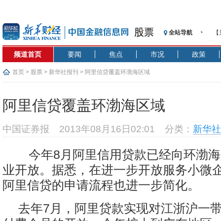
股票
全站导航
【
记
频道首页
要闻
焦点
市况
政策
【
济
首页
>
股票
>
新华社报刊
> 阿里信贷覆盖环渤海区域
【
在
阿里信贷覆盖环渤海区域
央
基
中国证券报
2013年08月16日02:01
分类：
新华社
沥
恒
今年8月阿里信用贷款已经向环渤海
济
业开放。据悉，在进一步开放服务小微
阿里信贷的申请流程也进一步简化。
去年7月，阿里贷款实现对江浙沪一