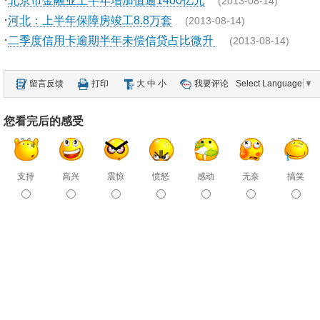
北京市金融业上半年增加值逾1400亿元
(2013-08-14)
·
河北：上半年保障房竣工8.8万套
(2013-08-14)
·
二季度信用卡逾期半年未偿信贷占比微升
(2013-08-14)
留言反馈
打印
大
中
小
我要评论
Select Language
▼
您看完后的感受
支持
高兴
震惊
愤怒
感动
无奈
搞笑