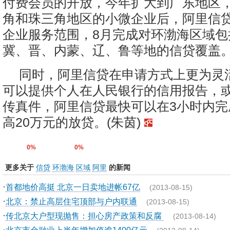
付费会员的开放，今年扩大到广东地区
角和珠三角地区的小微企业后，阿里信
企业服务范围，8月完成对环渤海区域包
冀、晋、内蒙、辽、鲁等地的信贷覆盖
同时，阿里信贷在申请方式上更为灵
可以提供个人在人民银行的信用报告，
传真件，阿里信贷最快可以在3小时内完
高20万元的放贷。(朱茵)
0%
0%
更多关于
信贷
环渤海
区域
阿里
的新闻
·
首都地价高挺 北京一日卖地进帐67亿
(2013-08-15)
·
北京：禁止高层住宅顶部与户内联通
(2013-08-15)
·
传北京大户型现抛售：担心房产政策和反腐
(2013-08-14)
·