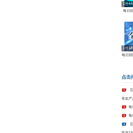
1分4
每日回
1分1
每日回顾
点击
【
1
哥农产
每
2
每
3
【
4
跌超1