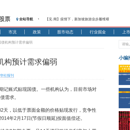
股票
全站导航
【见·闻】疫情下，新加坡旅游业步履维艰
记者手记：疫情下的香港零售业如何浴火重生？
市况
政策
股市动态
行业掘金
上
【见·闻】疫情下一家香港传统零售商的转型突围之旅
济安金信：中国基金市场数据分析周报（2020. 07.27—2020
国债机构预计需求偏弱
【新华财经调查】同业存单、结构性存款玩起“跷跷板”
在“隐秘的角落”
小编
机构预计需求偏弱
央行公开市场净投放300亿元 短端资金利率明显下行
基本面及股市双轮冲击 债市回调十年期债表现最弱
华社报刊
沥青期货连续两日涨逾3% 沪银及两粕涨势喜人
恒生聚源：北斗收官之星发射成功，全产业链解析
期记账式贴现国债。一些机构认为，目前市场对
济安金信：中国基金市场数据分析周报（2020. 08.17—2020
国债需求。
82天，以低于票面金额的价格贴现发行，竞争性
014年2月17日(节假日顺延)按面值偿还。