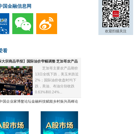
中国金融信息网
欢迎扫描关注
爱看
际大宗商品早报】国际油价窄幅调整 芝加哥农产品
芝加哥主要农产品期价
下跌
13日全线下跌，美玉米跌近
2%；国际油价收盘时均下
跌，美油、布油分别收跌
0.63%和0.24%...
21中国企业家博鳌论坛金融科技赋能乡村振兴高峰论