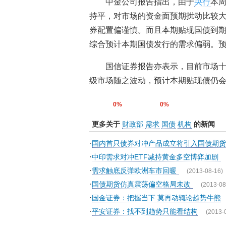
中金公司报告指出，由于
央行
本周
持平，对市场的资金面预期扰动比较
券配置偏谨慎。而且本期贴现国债到期
综合预计本期国债发行的需求偏弱。预计中
国信证券报告亦表示，目前市场
级市场随之波动，预计本期贴现债仍会
0%
0%
更多关于
财政部
需求
国债
机构
的新闻
·
国内首只债券对冲产品成立将引入国债期
·
中印需求对冲ETF减持黄金多空博弈加剧
·
需求触底反弹欧洲车市回暖
(2013-08-16)
·
国债期货仿真震荡偏空格局未改
(2013-08
·
国金证券：把握当下 莫再动辄论趋势牛熊
·
平安证券：找不到趋势只能看结构
(2013-