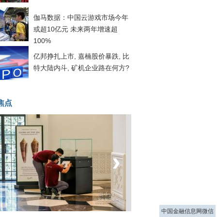
伽马数据：中国云游戏市场今年
或超10亿元 未来两年增速超
100%
亿邦挣扎上市, 嘉楠股价暴跌, 比
特大陆内斗, 矿机企业路在何方?
焦点
‹
›
菲律宾：防疫降级
中国金融信息网微信