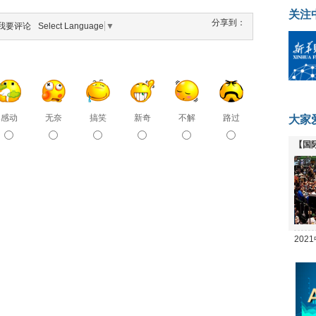
关注
分享到：
我要评论
Select Language
▼
感动
无奈
搞笑
新奇
不解
路过
大家
【国
全线
20
坛