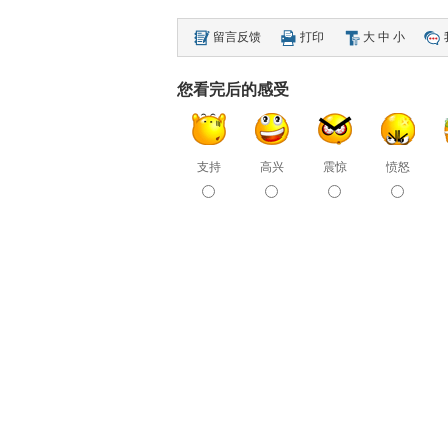
留言反馈
打印
大
中
小
您看完后的感受
支持
高兴
震惊
愤怒