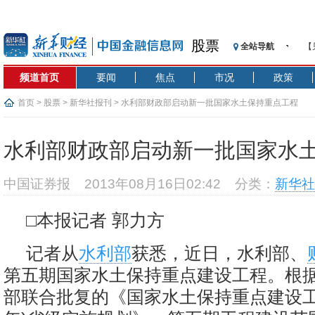
股票
全站导航
【
记
频道首页
要闻
焦点
市况
政策
【
济
首页
>
股票
>
新华社报刊
> 水利部财政部启动新一批国家水土保持重点工程
【
在
水利部财政部启动新一批国家水
央
基
中国证券报
2013年08月16日02:42
分类：
新华社
沥
恒
□本报记者 郭力方
济
记者从
水利部
获悉，近日，水利部、
第五期国家水土保持重点建设工程。根
部联合批复的《国家水土保持重点建设工程(2