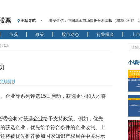
股票
全站导航
济安金信：中国基金市场数据分析周报（2020. 08.17—2020
【见·闻】疫情下，新加坡旅游业步履维艰
市况
政策
股市动态
行业掘金
上
记者手记：疫情下的香港零售业如何浴火重生？
【见·闻】疫情下一家香港传统零售商的转型突围之旅
选启动
济安金信：中国基金市场数据分析周报（2020. 07.27—2020
【新华财经调查】同业存单、结构性存款玩起“跷跷板”
小编
动
在“隐秘的角落”
央行公开市场净投放300亿元 短端资金利率明显下行
华社报刊
基本面及股市双轮冲击 债市回调十年期债表现最弱
沥青期货连续两日涨逾3% 沪银及两粕涨势喜人
牌、企业等系列评选15日启动，获选企业和人才将
恒生聚源：北斗收官之星发射成功，全产业链解析
管委会将对获选企业给予支持政策。例如，优先
求的获选企业，优先给予符合条件的企业改制、上
业还将被优先推荐参加国家知识产权局在中关村示