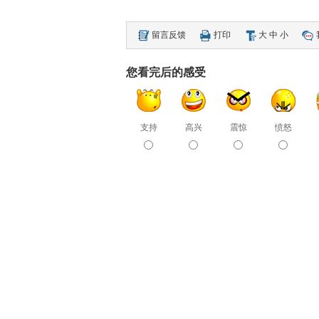
留言反馈
打印
大
中
小
您看完后的感受
支持
高兴
震惊
愤怒