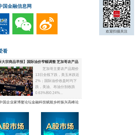
中国金融信息网
欢迎扫描关注
爱看
际大宗商品早报】国际油价窄幅调整 芝加哥农产品
芝加哥主要农产品期价
下跌
13日全线下跌，美玉米跌近
2%；国际油价收盘时均下
跌，美油、布油分别收跌
0.63%和0.24%...
21中国企业家博鳌论坛金融科技赋能乡村振兴高峰论