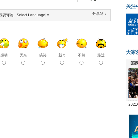
关注
分享到：
我要评论
Select Language
▼
大家
感动
无奈
搞笑
新奇
不解
路过
【国
全线
20
坛