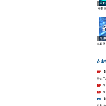
1分4
每日回
1分1
每日回顾
点击
【
1
哥农产
每
2
每
3
【
4
跌超1