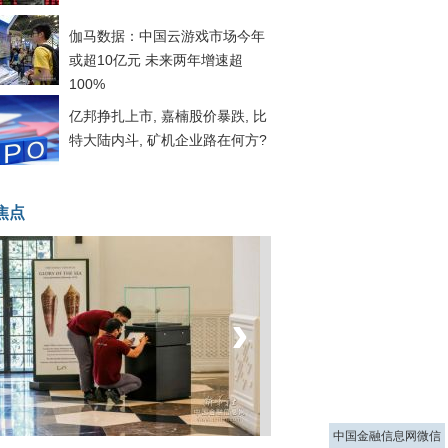
伽马数据：中国云游戏市场今年
或超10亿元 未来两年增速超
100%
亿邦挣扎上市, 嘉楠股价暴跌, 比
特大陆内斗, 矿机企业路在何方?
焦点
‹
›
菲律宾：防疫降级
中国金融信息网微信