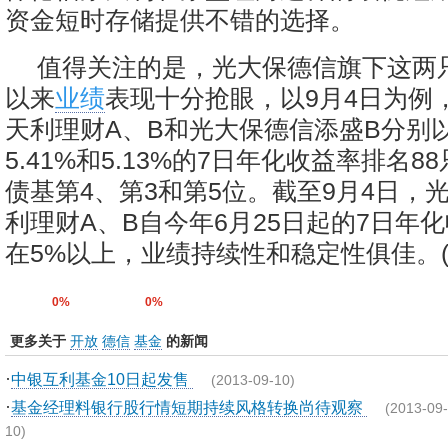
资金短时存储提供不错的选择。
值得关注的是，光大保德信旗下这两
以来
业绩
表现十分抢眼，以9月4日为例
天利理财A、B和光大保德信添盛B分别以5
5.41%和5.13%的7日年化收益率排名
债基第4、第3和第5位。截至9月4日，
利理财A、B自今年6月25日起的7日年
在5%以上，业绩持续性和稳定性俱佳。(
0%
0%
更多关于
开放
德信
基金
的新闻
·
中银互利基金10日起发售
(2013-09-10)
·
基金经理料银行股行情短期持续风格转换尚待观察
(2013-09-
10)