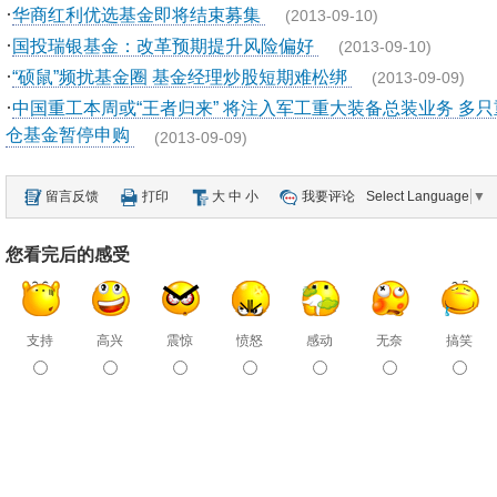
·
华商红利优选基金即将结束募集
(2013-09-10)
·
国投瑞银基金：改革预期提升风险偏好
(2013-09-10)
·
“硕鼠”频扰基金圈 基金经理炒股短期难松绑
(2013-09-09)
·
中国重工本周或“王者归来” 将注入军工重大装备总装业务 多只
仓基金暂停申购
(2013-09-09)
留言反馈
打印
大
中
小
我要评论
Select Language
▼
您看完后的感受
支持
高兴
震惊
愤怒
感动
无奈
搞笑