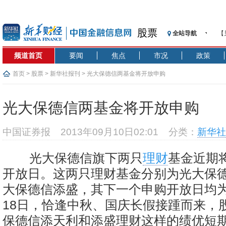
股票
全站导航
【
记
频道首页
要闻
焦点
市况
政策
【
济
首页
>
股票
>
新华社报刊
> 光大保德信两基金将开放申购
【
在
光大保德信两基金将开放申购
央
基
中国证券报
2013年09月10日02:01
分类：
新华社
沥
恒
光大保德信旗下两只
理财
基金近期
济
开放日。这两只理财基金分别为光大保
大保德信添盛，其下一个申购开放日均为9
18日，恰逢中秋、国庆长假接踵而来，
保德信添天利和添盛理财这样的绩优短