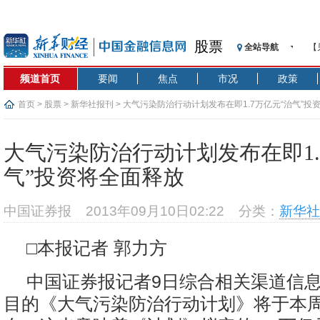
股票
全站导航
【
记
频道首页
要闻
焦点
市况
政策
【
济
首页
>
股票
>
新华社报刊
> 大气污染防治行动计划发布在即1.7万亿元“治气”投
【
在
大气污染防治行动计划发布在即1.
央
气”投资将全面释放
基
沥
中国证券报
2013年09月10日02:22
分类：
新华社
恒
济
□本报记者 郭力方
中国证券报记者9日综合相关渠道信
目的《大气污染防治行动计划》将于本