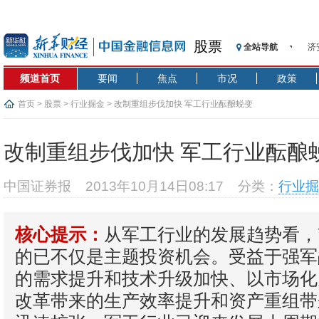
济
股票
全站导航
【
记
频道首页
要闻
焦点
市况
政策
【
首页
>
股票
>
行业掘金
> 改制重组步伐加快 军工行业酝酿蜕变
济
【
改制重组步伐加快 军工行业酝酿
在
央
中国证券报
2013年10月14日08:17
分类：
行业掘
基
沥
恒
从军工行业的发展趋势看，
核心提示：
济
的已不仅是主题投资机会。受益于强军
的需求提升和技术升级加快、以市场化
改革带来的生产效率提升和资产重组带