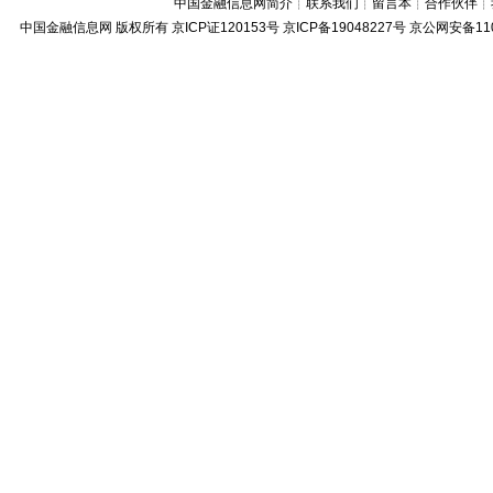
中国金融信息网简介
┊
联系我们
┊
留言本
┊
合作伙伴
┊
中国金融信息网
版权所有
京ICP证120153号
京ICP备19048227号 京公网安备11