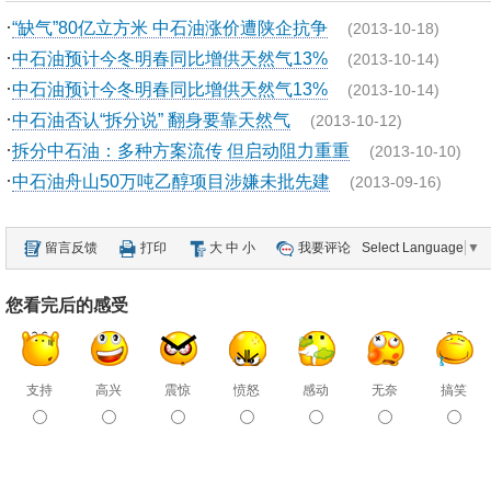
·
“缺气”80亿立方米 中石油涨价遭陕企抗争
(2013-10-18)
·
中石油预计今冬明春同比增供天然气13%
(2013-10-14)
·
中石油预计今冬明春同比增供天然气13%
(2013-10-14)
·
中石油否认“拆分说” 翻身要靠天然气
(2013-10-12)
·
拆分中石油：多种方案流传 但启动阻力重重
(2013-10-10)
·
中石油舟山50万吨乙醇项目涉嫌未批先建
(2013-09-16)
留言反馈
打印
大
中
小
我要评论
Select Language
▼
您看完后的感受
支持
高兴
震惊
愤怒
感动
无奈
搞笑