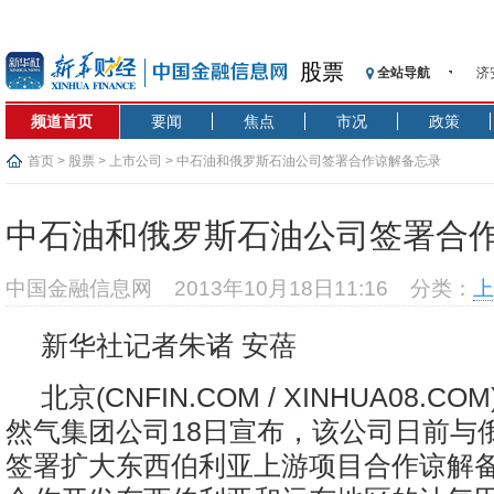
股票
济
全站导航
【
频道首页
要闻
焦点
市况
政策
记
【
首页
>
股票
>
上市公司
> 中石油和俄罗斯石油公司签署合作谅解备忘录
济
【
中石油和俄罗斯石油公司签署合
在
央
中国金融信息网
2013年10月18日11:16
分类：
上
基
沥
新华社记者朱诸 安蓓
恒
济
北京(CNFIN.COM / XINHUA08.C
然气集团公司18日宣布，该公司日前与
签署扩大东西伯利亚上游项目合作谅解