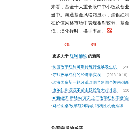
来看，基金十大重仓股中中小板及创业
当中。海通基金风格箱显示，浦银红
在价值风格市场中表现相对较弱。基
低，淡化择时，换手率高。
0%
0%
更多关于
红利
浦银
的新闻
·
制度改革红利可期传统行业焕发生机
(20
·
寻找改革红利的经济学实践
(2013-10-19)
·
珠海国资新一轮改革吹响号角国企迎来创
·
改革红利源源不断主题投资大行其道
(20
·
■“新经济·新结构”系列之二改革红利不断“
·
财经圆桌/改革红利释放 结构性机会延续
您看完后的感受