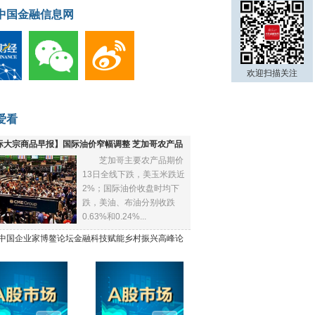
中国金融信息网
欢迎扫描关注
爱看
际大宗商品早报】国际油价窄幅调整 芝加哥农产品
芝加哥主要农产品期价
下跌
13日全线下跌，美玉米跌近
2%；国际油价收盘时均下
跌，美油、布油分别收跌
0.63%和0.24%...
21中国企业家博鳌论坛金融科技赋能乡村振兴高峰论