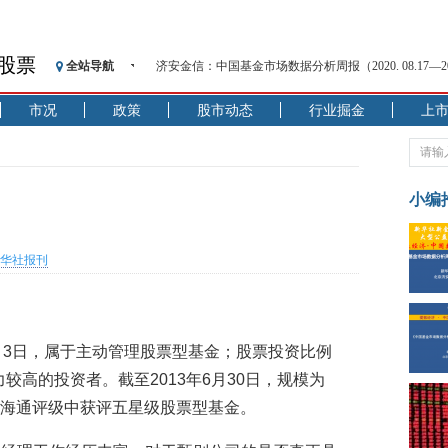
济安金信：中国基金市场数据分析周报（2020. 08.17—2020
股票
全站导航
【见·闻】疫情下，新加坡旅游业步履维艰
记者手记：疫情下的香港零售业如何浴火重生？
市况
政策
股市动态
行业掘金
上
【见·闻】疫情下一家香港传统零售商的转型突围之旅
济安金信：中国基金市场数据分析周报（2020. 07.27—2020
【新华财经调查】同业存单、结构性存款玩起“跷跷板”
小编
在“隐秘的角落”
央行公开市场净投放300亿元 短端资金利率明显下行
基本面及股市双轮冲击 债市回调十年期债表现最弱
华社报刊
沥青期货连续两日涨逾3% 沪银及两粕涨势喜人
恒生聚源：北斗收官之星发射成功，全产业链解析
济安金信：中国基金市场数据分析周报（2020. 08.17—2020
2月3日，属于主动管理股票型基金；股票投资比例
力较高的投资者。截至2013年6月30日，规模为
一期海通评级中获评五星级股票型基金。