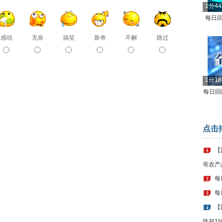
1分4
每日回
感动
无奈
搞笑
新奇
不解
路过
1分1
每日回顾
点击
【
1
哥农产
每
2
每
3
【
4
跌超1