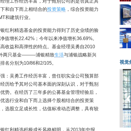
金经理工作经历丰富，对于甄别公司的是否真正具
而下和自下而上相结合的
投资策略
，综合投资能力
MT和建筑行业。
浦银红利精选基金的投资能力得到了历史业绩的验
净值增长22.42%；今年以来净值增长36.69%。
高收益和高弹性的特点。基金经理吴勇自2010
外两只基金———浦银精致
生活
与浦银战略新兴
视觉
分别为10/86和2/105。
力强：吴勇工作经历丰富，曾任职实业公司预算部
作经历给予其对公司基本面的深刻认识，对于甄别
的优势。在经历了三年多的公募基金管理经验后，
下优选行业和自下而上选择个股相结合的投资策
业，选股立足成长性，估值标准动态调整，具有较
银红利精选积极成长风格鲜明，从2013年中报