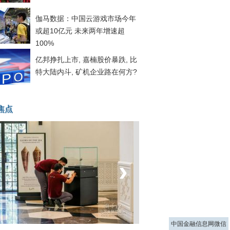
伽马数据：中国云游戏市场今年
或超10亿元 未来两年增速超
100%
亿邦挣扎上市, 嘉楠股价暴跌, 比
特大陆内斗, 矿机企业路在何方?
焦点
‹
›
菲律宾：防疫降级
中国金融信息网微信