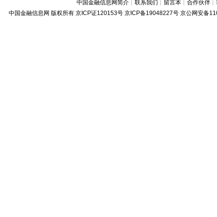
中国金融信息网简介
┊
联系我们
┊
留言本
┊
合作伙伴
┊
中国金融信息网
版权所有
京ICP证120153号
京ICP备19048227号 京公网安备11