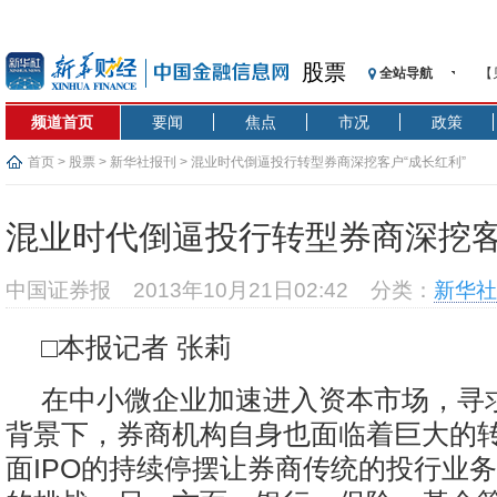
股票
全站导航
【
济
频道首页
要闻
焦点
市况
政策
【
在
首页
>
股票
>
新华社报刊
> 混业时代倒逼投行转型券商深挖客户“成长红利”
央
基
混业时代倒逼投行转型券商深挖客
沥
恒
中国证券报
2013年10月21日02:42
分类：
新华社
济
【
□本报记者 张莉
记
在中小微企业加速进入资本市场，寻
背景下，券商机构自身也面临着巨大的
面IPO的持续停摆让券商传统的投行业