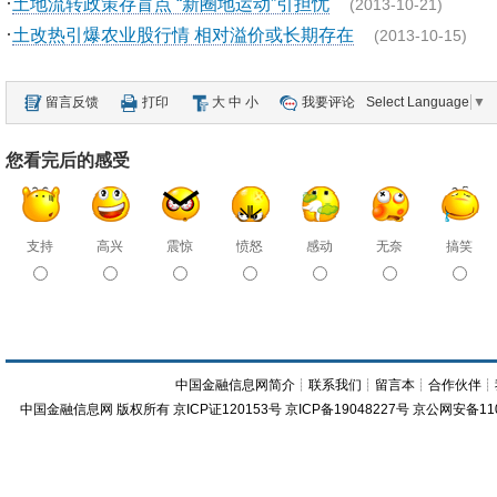
·
土地流转政策存盲点 “新圈地运动”引担忧
(2013-10-21)
·
土改热引爆农业股行情 相对溢价或长期存在
(2013-10-15)
留言反馈
打印
大
中
小
我要评论
Select Language
▼
您看完后的感受
支持
高兴
震惊
愤怒
感动
无奈
搞笑
中国金融信息网简介
┊
联系我们
┊
留言本
┊
合作伙伴
┊
中国金融信息网
版权所有
京ICP证120153号
京ICP备19048227号 京公网安备11