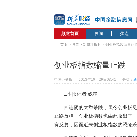
频道首页
要闻
焦点
首页
>
股票
>
新华社报刊
> 创业板指数缩量止
创业板指数缩量止跌
中国证券报
2013年10月29日03:41
分类：
新
□本报记者 魏静
四连阴的大举杀跌，虽令创业板
止跌反弹，创业板指数也由此收出了
有反复，因而近来创业板指数的恐慌