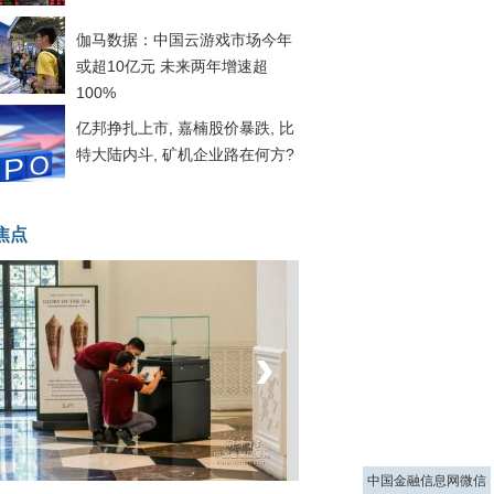
伽马数据：中国云游戏市场今年
或超10亿元 未来两年增速超
100%
亿邦挣扎上市, 嘉楠股价暴跌, 比
特大陆内斗, 矿机企业路在何方?
焦点
‹
›
菲律宾：防疫降级
中国金融信息网微信