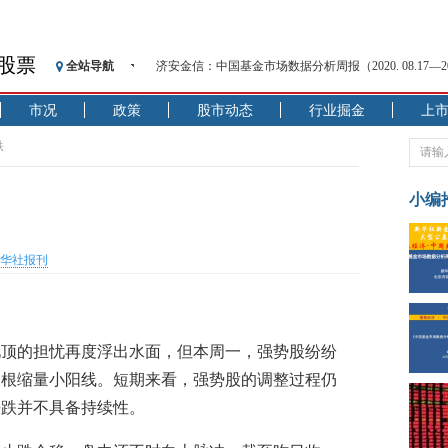
股票
济安金信：中国基金市场数据分析周报（2020. 08.17—2020
全站导航
【见·闻】疫情下，新加坡旅游业步履维艰
市况
政策
股市动态
行业掘金
上
记者手记：疫情下的香港零售业如何浴火重生？
【见·闻】疫情下一家香港传统零售商的转型突围之旅
跌
济安金信：中国基金市场数据分析周报（2020. 07.27—2020
【新华财经调查】同业存单、结构性存款玩起“跷跷板”
小编
在“隐秘的角落”
央行公开市场净投放300亿元 短端资金利率明显下行
华社报刊
基本面及股市双轮冲击 债市回调十年期债表现最弱
沥青期货连续两日涨逾3% 沪银及两粕涨势喜人
恒生聚源：北斗收官之星发射成功，全产业链解析
见顶的担忧再度浮出水面，但本周一，强势股纷纷
济安金信：中国基金市场数据分析周报（2020. 08.17—2020
一根缩量小阳线。短期来看，强势股的调整过程仍
杀跌并不具备持续性。