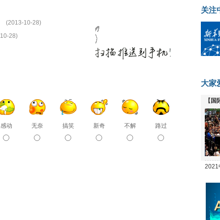
关注
(2013-10-28)
10-28)
大家
【国
全线
感动
无奈
搞笑
新奇
不解
路过
20
坛