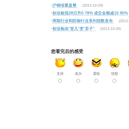
·
沪铜缩量盘整
(2013-10-29)
·
创业板指28日升0.78% 成交金额减15.95%
·
周期行业和防御行业系列指数发布
(2013-
·
创业板由“宠儿”变“弃子”
(2013-10-28)
您看完后的感受
支持
高兴
震惊
愤怒