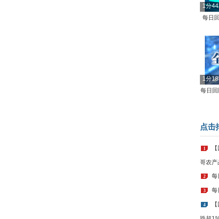
1分4
每日回
1分1
每日回顾
点击
【
1
哥农产
每
2
每
3
【
4
跌超1