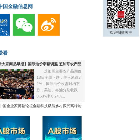
中国金融信息网
欢迎扫描关注
爱看
际大宗商品早报】国际油价窄幅调整 芝加哥农产品
芝加哥主要农产品期价
下跌
13日全线下跌，美玉米跌近
2%；国际油价收盘时均下
跌，美油、布油分别收跌
0.63%和0.24%...
21中国企业家博鳌论坛金融科技赋能乡村振兴高峰论