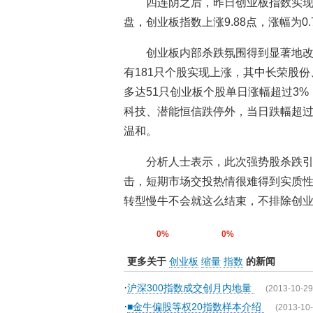
四连阴之后，昨日创业板指数实
盘，创业板指数上涨9.88点，涨幅为0.7
创业板内部杀跌氛围得到显著地改
有181只个股实现上涨，其中长荣股
多达51只创业板个股单日涨幅超过3%
科技、潜能恒信跌停外，当日跌幅超过
温和。
分析人士表示，此次强势股杀跌
击，短期市场交投热情很难得到实质
转型慢牛不会就这么结束，不排除创
0%
0%
更多关于
创业板
缩量
指数
的新闻
·
沪深300指数成交创月内地量
(2013-10-29
·
■金牛偏股等权20指数样本介绍
(2013-10-