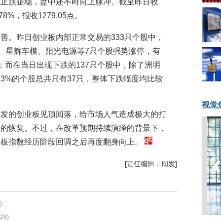
现止跌企稳，盘中还不时向上脉冲。截至昨日收
8%，报收1279.05点。
善。昨日创业板内部正常交易的333只个股中，
份、星辉车模、阳光电源等7只个股强势涨停，有
；而在当日出现下跌的137只个股中，除了洲明
3%的个股总共只有37只，整体下跌幅度均比较
视觉
引发的创业板见顶回落，给市场人气造成极大的打
性的恢复。不过，在改革预期持续演绎的背景下，
业板指数经历阶段回调之后再度翻身向上。
[责任编辑：周发]
)
29)