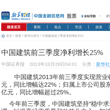
股票
全站导航
济
【
频道首页
要闻
焦点
市况
政策
记
【
首页
>
股票
>
新华社报刊
> 中国建筑前三季度净利增长25%
济
【
中国建筑前三季度净利增长25%
在
央
中国证券报
2013年10月29日04:01
分类：
新华社
基
沥
中国建筑2013年前三季度实现营业收
恒
元，同比增幅达22%；归属上市公司股东净
亿元，同比增幅超过25%。
今年前三季度，中国建筑坚持“稳中求