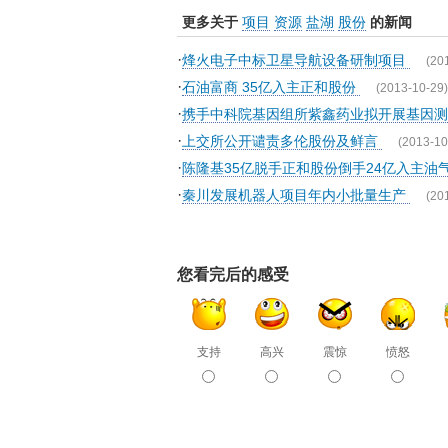
更多关于
项目
资源
盐湖
股份
的新闻
·
烽火电子中标卫星导航设备研制项目
(20
·
石油富商 35亿入主正和股份
(2013-10-29)
·
携手中科院基因组所紫鑫药业拟开展基因
·
上交所公开谴责多伦股份及鲜言
(2013-10
·
陈隆基35亿脱手正和股份倒手24亿入主油
·
秦川发展机器人项目年内小批量生产
(20
您看完后的感受
支持
高兴
震惊
愤怒