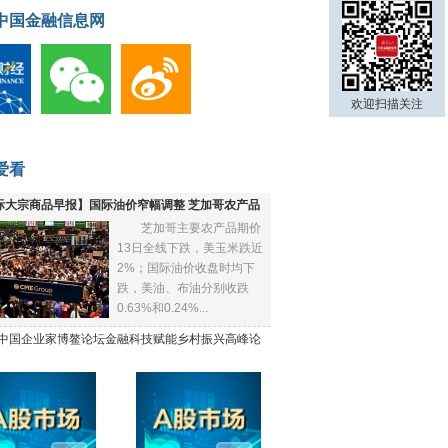
中国金融信息网
欢迎扫描关注
爱看
际大宗商品早报】国际油价窄幅调整 芝加哥农产品
芝加哥主要农产品期价
下跌
13日全线下跌，美玉米跌近
2%；国际油价收盘时均下
跌，美油、布油分别收跌
0.63%和0.24%...
21中国企业家博鳌论坛金融科技赋能乡村振兴高峰论