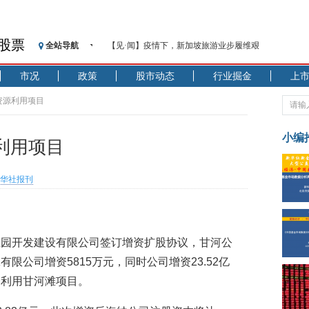
股票
全站导航
【见·闻】疫情下，新加坡旅游业步履维艰
记者手记：疫情下的香港零售业如何浴火重生？
市况
政策
股市动态
行业掘金
上
【见·闻】疫情下一家香港传统零售商的转型突围之旅
济安金信：中国基金市场数据分析周报（2020. 07.27—2020
资源利用项目
【新华财经调查】同业存单、结构性存款玩起“跷跷板”
在“隐秘的角落”
小编
利用项目
央行公开市场净投放300亿元 短端资金利率明显下行
基本面及股市双轮冲击 债市回调十年期债表现最弱
华社报刊
沥青期货连续两日涨逾3% 沪银及两粕涨势喜人
恒生聚源：北斗收官之星发射成功，全产业链解析
济安金信：中国基金市场数据分析周报（2020. 08.17—2020
业园开发建设有限公司签订增资扩股协议，甘河公
限公司增资5815万元，同时公司增资23.52亿
合利用甘河滩项目。