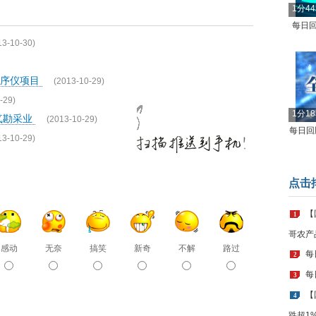
1分4
每日回
13-10-30)
测序仪项目
(2013-10-29)
-29)
1分1
气勘采业
(2013-10-29)
每日回顾
13-10-29)
点击
【
1
哥农产
感动
无奈
搞笑
新奇
不解
路过
每
2
每
3
【
4
跌超1