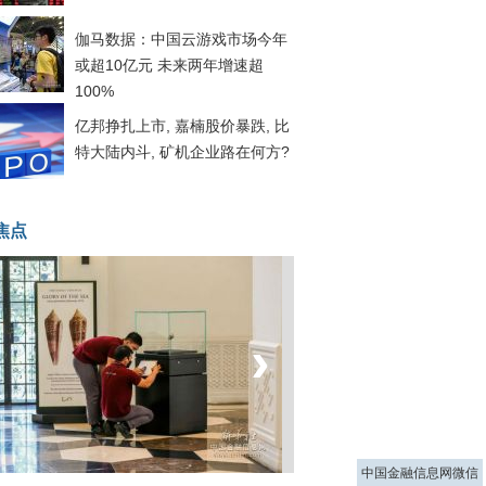
伽马数据：中国云游戏市场今年
或超10亿元 未来两年增速超
100%
亿邦挣扎上市, 嘉楠股价暴跌, 比
特大陆内斗, 矿机企业路在何方?
焦点
‹
›
菲律宾：防疫降级
中国金融信息网微信