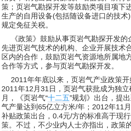
策；页岩气勘探开发等鼓励类项目项下
生产的自用设备(包括随设备进口的技术
规定免征关税。
《政策》鼓励从事页岩气勘探开发的
先进页岩气技术的机构、企业开展技术
区内的合作，鼓励页岩气资源地所属地
合作等方式，参与页岩气勘探开发。
2011年年底以来，页岩气产业政策
2011年12月31日，页岩气获批成为独立
月，《页岩气“
十二五
”规划》出台，提出
气产量达到65亿立方米/年；2012年1
补贴政策出台，0.4元/方的标准高于现
策。不过，不少业内人士亦指出，政策