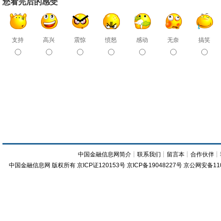
您看完后的感受
支持
高兴
震惊
愤怒
感动
无奈
搞笑
中国金融信息网简介
┊
联系我们
┊
留言本
┊
合作伙伴
┊
中国金融信息网
版权所有
京ICP证120153号
京ICP备19048227号 京公网安备11