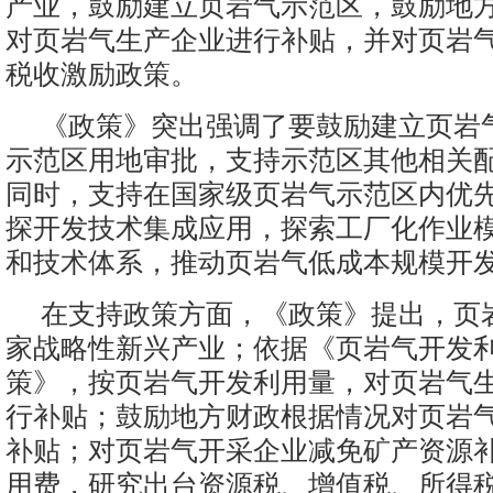
产业，鼓励建立页岩气示范区，鼓励地
对页岩气生产企业进行补贴，并对页岩
税收激励政策。
《政策》突出强调了要鼓励建立页岩
示范区用地审批，支持示范区其他相关
同时，支持在国家级页岩气示范区内优
探开发技术集成应用，探索工厂化作业
和技术体系，推动页岩气低成本规模开
在支持政策方面，《政策》提出，页
家战略性新兴产业；依据《页岩气开发
策》，按页岩气开发利用量，对页岩气
行补贴；鼓励地方财政根据情况对页岩
补贴；对页岩气开采企业减免矿产资源
用费，研究出台资源税、增值税、所得