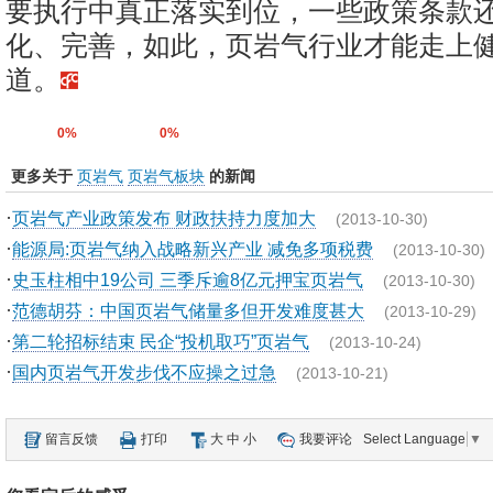
要执行中真正落实到位，一些政策条款
化、完善，如此，页岩气行业才能走上
道。
0%
0%
更多关于
页岩气
页岩气板块
的新闻
·
页岩气产业政策发布 财政扶持力度加大
(2013-10-30)
·
能源局:页岩气纳入战略新兴产业 减免多项税费
(2013-10-30)
·
史玉柱相中19公司 三季斥逾8亿元押宝页岩气
(2013-10-30)
·
范德胡芬：中国页岩气储量多但开发难度甚大
(2013-10-29)
·
第二轮招标结束 民企“投机取巧”页岩气
(2013-10-24)
·
国内页岩气开发步伐不应操之过急
(2013-10-21)
留言反馈
打印
大
中
小
我要评论
Select Language
▼