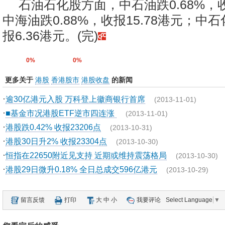
石油石化股方面，中石油跌0.68%，收
中海油跌0.88%，收报15.78港元；中石
报6.36港元。(完)
0%
0%
更多关于
港股
香港股市
港股收盘
的新闻
·
逾30亿港元入股 万科登上徽商银行首席
(2013-11-01)
·
■基金市况港股ETF逆市四连涨
(2013-11-01)
·
港股跌0.42% 收报23206点
(2013-10-31)
·
港股30日升2% 收报23304点
(2013-10-30)
·
恒指在22650附近见支持 近期或维持震荡格局
(2013-10-30)
·
港股29日微升0.18% 全日总成交596亿港元
(2013-10-29)
留言反馈
打印
大
中
小
我要评论
Select Language
▼