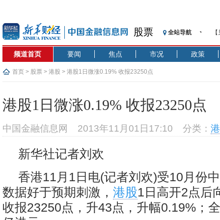
股票
全站导航
【
记
频道首页
要闻
焦点
市况
政策
【
济
首页
>
股票
>
港股
> 港股1日微涨0.19% 收报23250点
【
在
港股1日微涨0.19% 收报23250点
央
基
中国金融信息网
2013年11月01日17:10
分类：
港
沥
恒
新华社记者刘欢
济
香港11月1日电(记者刘欢)受10月份
数据好于预期刺激，
港股
1日高开2点后
收报23250点，升43点，升幅0.19%；