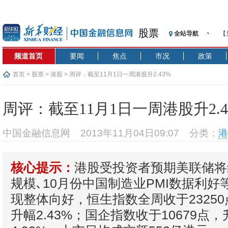
股票
全站导航
【
记
频道首页
要闻
焦点
市况
政策
【
济
首页
>
股票
>
港股
> 周评：截至11月1日一周港股升2.43%
【
在
周评：截至11月1日一周港股升2.4
央
基
中国金融信息网
2013年11月04日09:07
分类：
港
沥
恒
港股受投资者预期美联储将
核心提示：
济
规模､10月份中国制造业PMI数据利
现整体向好，恒生指数全周收于23250
升幅2.43%；国企指数收于10679点，