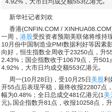
4.92%，大市日均成交额553亿港元｡
新华社记者刘欢
香港(CNFIN.COM / XINHUA08.CO
一周，
港股
受投资者预期美联储将维持现
10月份中国制造业PMI数据利好等因素
向好，恒生指数全周收于23250点，升5
2.43%；国企指数收于10679点，升50
4.92%，大市日均成交额553亿港元｡
周一(10月28日)，受10月25日
美股
利
开55点后表现平稳，最终收报22807点，
幅为0.48%；全日总成交481亿港元(1
美
元)｡国企指数升81点，收报10258点，升