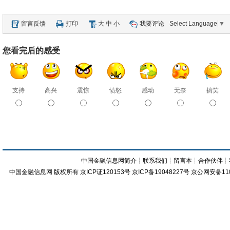
留言反馈
打印
大
中
小
我要评论
Select Language
▼
您看完后的感受
支持
高兴
震惊
愤怒
感动
无奈
搞笑
中国金融信息网简介
┊
联系我们
┊
留言本
┊
合作伙伴
┊
中国金融信息网
版权所有
京ICP证120153号
京ICP备19048227号 京公网安备11