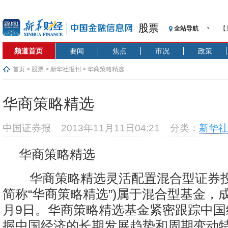
股票
全站导航
【
记
频道首页
要闻
焦点
市况
政策
【
济
首页
>
股票
>
新华社报刊
> 华商策略精选
【
在
华商策略精选
央
基
中国证券报
2013年11月11日04:21
分类：
新华社
沥
恒
华商策略精选
济
华商策略精选灵活配置混合型证券投
简称“华商策略精选”)属于混合型基金，成立
月9日。华商策略精选基金紧密跟踪中国
握中国经济的长期发展趋势和周期变动