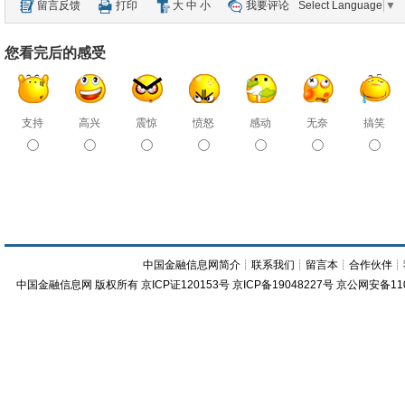
留言反馈
打印
大
中
小
我要评论
Select Language
▼
您看完后的感受
支持
高兴
震惊
愤怒
感动
无奈
搞笑
中国金融信息网简介
┊
联系我们
┊
留言本
┊
合作伙伴
┊
中国金融信息网
版权所有
京ICP证120153号
京ICP备19048227号 京公网安备11