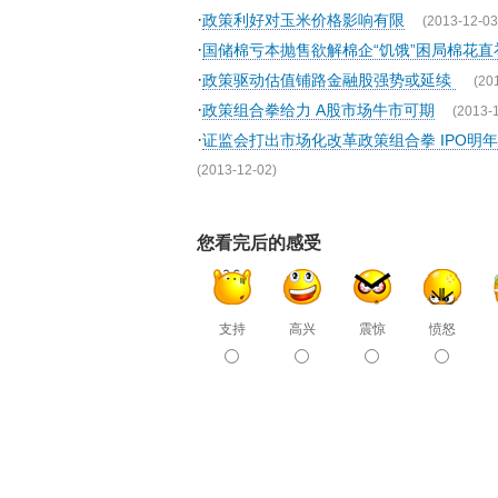
·
政策利好对玉米价格影响有限
(2013-12-03
·
国储棉亏本抛售欲解棉企“饥饿”困局棉花
·
政策驱动估值铺路金融股强势或延续
(20
·
政策组合拳给力 A股市场牛市可期
(2013-
·
证监会打出市场化改革政策组合拳 IPO明
(2013-12-02)
您看完后的感受
支持
高兴
震惊
愤怒