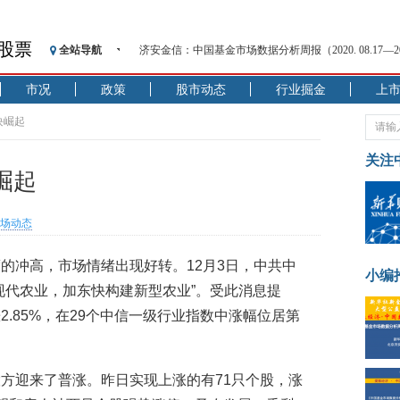
股票
济安金信：中国基金市场数据分析周报（2020. 08.17—2020
全站导航
【见·闻】疫情下，新加坡旅游业步履维艰
市况
政策
股市动态
行业掘金
上
记者手记：疫情下的香港零售业如何浴火重生？
【见·闻】疫情下一家香港传统零售商的转型突围之旅
块崛起
济安金信：中国基金市场数据分析周报（2020. 07.27—2020
关注
【新华财经调查】同业存单、结构性存款玩起“跷跷板”
崛起
在“隐秘的角落”
央行公开市场净投放300亿元 短端资金利率明显下行
场动态
基本面及股市双轮冲击 债市回调十年期债表现最弱
沥青期货连续两日涨逾3% 沪银及两粕涨势喜人
的冲高，市场情绪出现好转。12月3日，中共中
小编
恒生聚源：北斗收官之星发射成功，全产业链解析
现代农业，加东快构建新型农业”。受此消息提
济安金信：中国基金市场数据分析周报（2020. 08.17—2020
.85%，在29个中信一级行业指数中涨幅位居第
方迎来了普涨。昨日实现上涨的有71只个股，涨