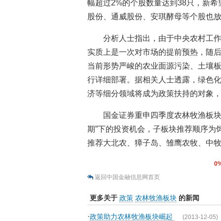
幅超过2%的个股数量达到38只，新
股份、通威股份、安琪酵母等个股也
分析人士指出，由于中央农村工作
实质上是一次对市场的提前预热，随
当前形势严峻的农业面源污染、土壤
行详细部署。据相关人士透露，绿色
济等细分领域将成为政策扶持的对象
国金证券重申四季度农林牧渔板块
期”下的投资机会，子板块推荐顺序为
推荐大北农、獐子岛、雏鹰农牧、中
0
返回中国金融信息网首页
更多关于
政策
农林牧渔板块
的新闻
·
政策助力农林牧渔板块崛起
(2013-12-05)