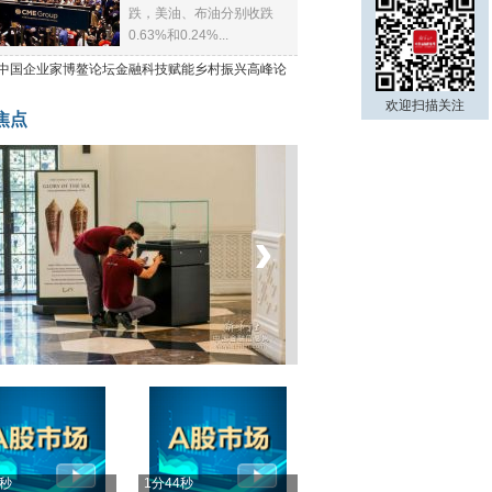
跌，美油、布油分别收跌
0.63%和0.24%...
21中国企业家博鳌论坛金融科技赋能乡村振兴高峰论
欢迎扫描关注
焦点
‹
›
菲律宾：防疫降级
4秒
1分44秒