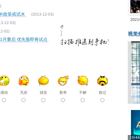
)
直补政策或试水
(2013-12-03)
20
13-12-03)
坛
12-02)
视觉
年1月重启 优先股即将试点
感动
无奈
搞笑
新奇
不解
路过
1分4