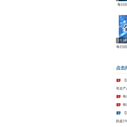
每日回
1分1
每日回顾
点击
【
1
哥农产
每
2
每
3
【
4
跌超1