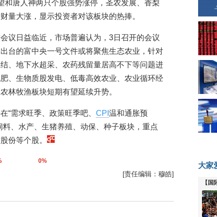
希望和唐人神两只个股强势涨停，圣农发展、香梨
放财量大涨，显示投资者对该板块的热捧。
会议日益临近，市场普遍认为，3日召开的会议
后出台的富中央一号文件或将聚焦生态农业，针对
板结、地下水超采、农药残留量居高不下等问题进
化肥、生物质股发电、低毒高效农业、农业循环经
，农林牧渔板块短期有望延续升势。
在“需求旺季、政策旺季吧、
CPI
温和通胀预
饲料、水产、生猪养殖、动保、种子板块，重点
牧股份等个股。
%
0%
大家
[责任编辑：穆皓]
【国
全线