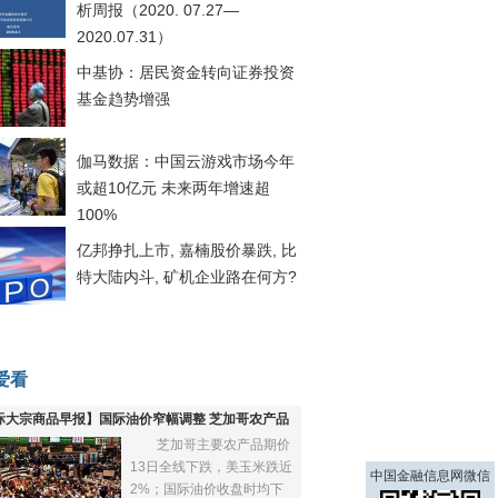
析周报（2020. 07.27—
2020.07.31）
中基协：居民资金转向证券投资
基金趋势增强
伽马数据：中国云游戏市场今年
或超10亿元 未来两年增速超
100%
亿邦挣扎上市, 嘉楠股价暴跌, 比
特大陆内斗, 矿机企业路在何方?
爱看
际大宗商品早报】国际油价窄幅调整 芝加哥农产品
芝加哥主要农产品期价
下跌
13日全线下跌，美玉米跌近
中国金融信息网微信
2%；国际油价收盘时均下