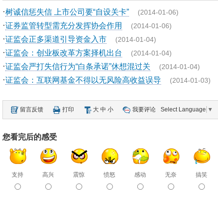
·
树诚信惩失信 上市公司要“自设关卡”
(2014-01-06)
·
证券监管转型需充分发挥协会作用
(2014-01-06)
·
证监会正多渠道引导资金入市
(2014-01-04)
·
证监会：创业板改革方案择机出台
(2014-01-04)
·
证监会严打失信行为“白条承诺”休想混过关
(2014-01-04)
·
证监会：互联网基金不得以无风险高收益误导
(2014-01-03)
留言反馈
打印
大
中
小
我要评论
Select Language
▼
您看完后的感受
支持
高兴
震惊
愤怒
感动
无奈
搞笑