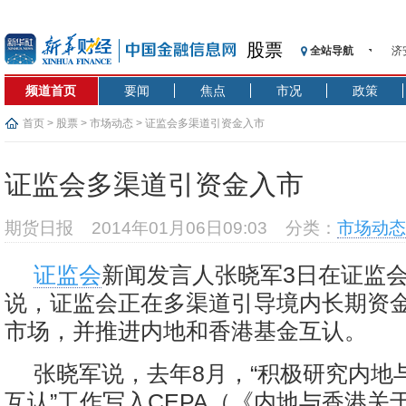
股票
济
全站导航
【
频道首页
要闻
焦点
市况
政策
记
【
首页
>
股票
>
市场动态
> 证监会多渠道引资金入市
济
【
证监会多渠道引资金入市
在
央
期货日报
2014年01月06日09:03
分类：
市场动态
基
沥
证监会
新闻发言人张晓军3日在证监
恒
说，证监会正在多渠道引导境内长期资
济
市场，并推进内地和香港基金互认。
张晓军说，去年8月，“积极研究内地
互认”工作写入CEPA（《内地与香港关