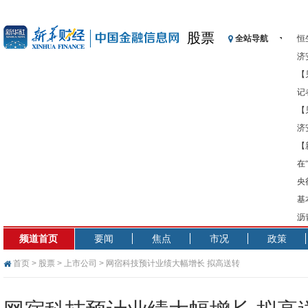
股票
全站导航
恒
济
【
记
【
济
【
在
央
基
沥
频道首页
要闻
焦点
市况
政策
首页
>
股票
>
上市公司
> 网宿科技预计业绩大幅增长 拟高送转