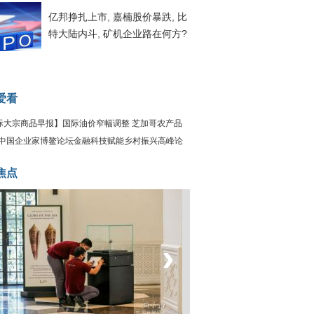
亿邦挣扎上市, 嘉楠股价暴跌, 比
特大陆内斗, 矿机企业路在何方?
爱看
际大宗商品早报】国际油价窄幅调整 芝加哥农产品
下跌
21中国企业家博鳌论坛金融科技赋能乡村振兴高峰论
焦点
‹
›
坐上火车看老挝