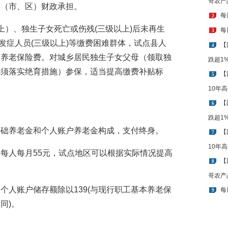
哥农产
县（市、区）财政承担。
每
2
上）、独生子女死亡或伤残(三级以上)后未再生
每
3
并发症人员(三级以上)等缴费困难群体，试点县人
【
4
部养老保险费。对城乡居民独生子女父母（领取独
跌超1
（须落实绝育措施）参保，适当提高缴费补贴标
【
5
10年
【
6
跌超1
基础养老金和个人账户养老金构成，支付终身。
【
7
10年
每人每月55元，试点地区可以根据实际情况提高
【
8
哥农产
个人账户储存额除以139(与现行职工基本养老保
每
9
同)。