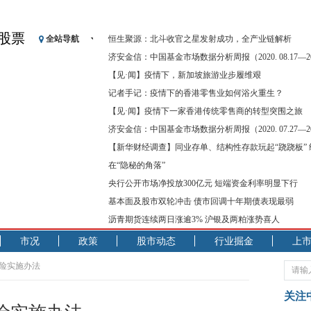
股票
全站导航
恒生聚源：北斗收官之星发射成功，全产业链解析
济安金信：中国基金市场数据分析周报（2020. 08.17—2020
【见·闻】疫情下，新加坡旅游业步履维艰
记者手记：疫情下的香港零售业如何浴火重生？
【见·闻】疫情下一家香港传统零售商的转型突围之旅
济安金信：中国基金市场数据分析周报（2020. 07.27—2020
【新华财经调查】同业存单、结构性存款玩起“跷跷板”
在“隐秘的角落”
央行公开市场净投放300亿元 短端资金利率明显下行
基本面及股市双轮冲击 债市回调十年期债表现最弱
沥青期货连续两日涨逾3% 沪银及两粕涨势喜人
市况
政策
股市动态
行业掘金
上
保险实施办法
关注