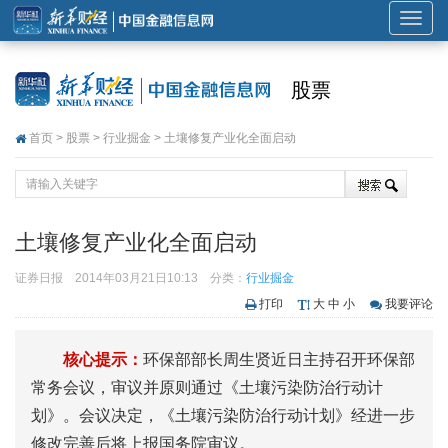
展
开
或
股票
折
叠
首页
>
股票
>
行业掘金
> 土壤修复产业化全面启动
导
航
土壤修复产业化全面启动
证券日报
2014年03月21日10:13
分类：
行业掘金
打印
大
中
小
我要评论
核心提示：
环保部部长周生贤近日主持召开环保部
常务会议，审议并原则通过《土壤污染防治行动计
划》。会议决定，《土壤污染防治行动计划》经进一步
修改完善后将上报国务院审议。