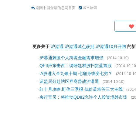
留言反馈
返回中国金融信息网首页
更多关于
沪港通
沪港通试点获批
沪港通10月开闸
的新
沪港通刺激个人跨境金融需求增强
·
(2014-10-10)
QFII声东击西：调研题材股扫货蓝筹股
·
(2014-10-10
A股进入金九银十期 七翻身或变七穷？
·
(2014-10-10
证监局分赴辖区券商督战沪港通
·
(2014-10-10)
红十月攻略:盯住三季报 低价蓝筹等三大主线
·
(2014
央行官员：将推动QDII2允许个人投资境外市场
·
(2