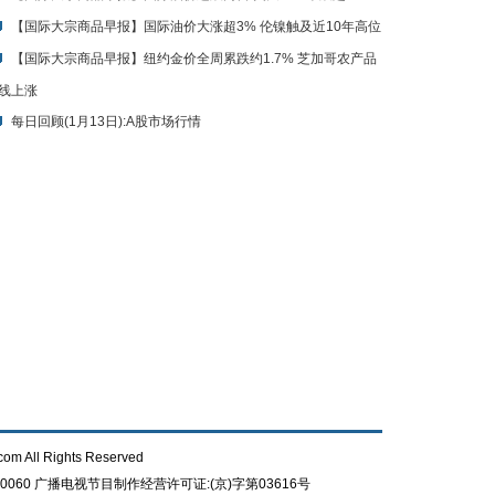
【国际大宗商品早报】国际油价大涨超3% 伦镍触及近10年高位
【国际大宗商品早报】纽约金价全周累跌约1.7% 芝加哥农产品
线上涨
每日回顾(1月13日):A股市场行情
com All Rights Reserved
0060
广播电视节目制作经营许可证:(京)字第03616号