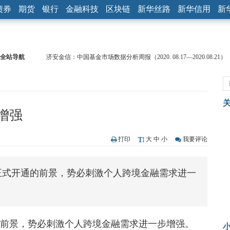
债券
期货
银行
金融科技
区块链
新华丝路
新华信用
新
全站导航
济安金信：中国基金市场数据分析周报（2020. 08.17—2020.08.21）
【见·闻】疫情下，新加坡旅游业步履维艰
记者手记：疫情下的香港零售业如何浴火重生？
【见·闻】疫情下一家香港传统零售商的转型突围之旅
济安金信：中国基金市场数据分析周报（2020. 07.27—2020.07.31）
增强
【新华财经调查】同业存单、结构性存款玩起“跷跷板” 结构性失衡
在“隐秘的角落”
央行公开市场净投放300亿元 短端资金利率明显下行
打印
大
中
小
我要评论
基本面及股市双轮冲击 债市回调十年期债表现最弱
沥青期货连续两日涨逾3% 沪银及两粕涨势喜人
正式开通的前景，势必刺激个人跨境金融需求进一
恒生聚源：北斗收官之星发射成功，全产业链解析
的前景，势必刺激个人跨境金融需求进一步增强。