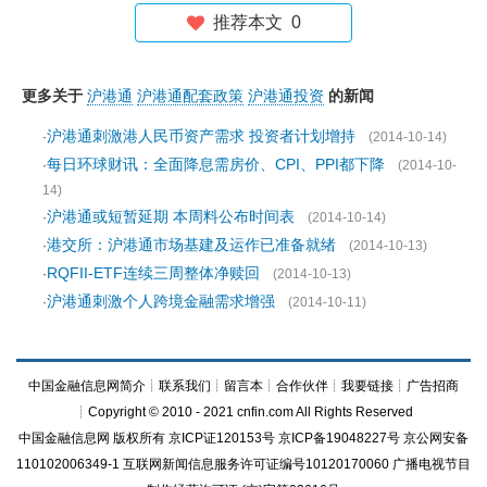
推荐本文
0
更多关于
沪港通
沪港通配套政策
沪港通投资
的新闻
沪港通刺激港人民币资产需求 投资者计划增持
·
(2014-10-14)
每日环球财讯：全面降息需房价、CPI、PPI都下降
·
(2014-10-
14)
沪港通或短暂延期 本周料公布时间表
·
(2014-10-14)
港交所：沪港通市场基建及运作已准备就绪
·
(2014-10-13)
RQFII-ETF连续三周整体净赎回
·
(2014-10-13)
沪港通刺激个人跨境金融需求增强
·
(2014-10-11)
中国金融信息网简介
┊
联系我们
┊
留言本
┊
合作伙伴
┊
我要链接
┊
广告招商
┊Copyright © 2010 - 2021 cnfin.com All Rights Reserved
中国金融信息网
版权所有
京ICP证120153号
京ICP备19048227号 京公网安备
110102006349-1 互联网新闻信息服务许可证编号10120170060
广播电视节目