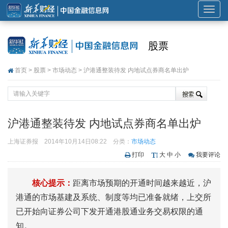
展
开
或
股票
折
叠
首页
>
股票
>
市场动态
> 沪港通整装待发 内地试点券商名单出炉
导
航
沪港通整装待发 内地试点券商名单出炉
上海证券报
2014年10月14日08:22
分类：
市场动态
打印
大
中
小
我要评论
核心提示：
距离市场预期的开通时间越来越近，沪
港通的市场基建及系统、制度等均已准备就绪，上交所
已开始向证券公司下发开通港股通业务交易权限的通
知。