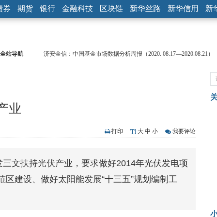
债券
期货
银行
金融科技
区块链
新华丝路
新华信用
新
全站导航
济安金信：中国基金市场数据分析周报（2020. 08.17—2020.08.21）
【见·闻】疫情下，新加坡旅游业步履维艰
记者手记：疫情下的香港零售业如何浴火重生？
【见·闻】疫情下一家香港传统零售商的转型突围之旅
济安金信：中国基金市场数据分析周报（2020. 07.27—2020.07.31）
产业
【新华财经调查】同业存单、结构性存款玩起“跷跷板” 结构性失衡
在“隐秘的角落”
央行公开市场净投放300亿元 短端资金利率明显下行
打印
大
中
小
我要评论
基本面及股市双轮冲击 债市回调十年期债表现最弱
沥青期货连续两日涨逾3% 沪银及两粕涨势喜人
发三文扶持光伏产业，要求做好2014年光伏发电项
恒生聚源：北斗收官之星发射成功，全产业链解析
范区建设、做好太阳能发展“十三五”规划编制工