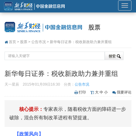
展
开
或
股票
折
叠
首页
>
股票
>
公告市况
> 新华每日证券：税收新政助力兼并重组
导
航
新华每日证券：税收新政助力兼并重组
天一星辰
2015年01月09日16:30
分类：
公告市况
打印
大
中
小
我要评论
核心提示：
专家表示，随着税收方面的障碍进一步
破除，混合所有制改革进程有望提速。
【政策风向】