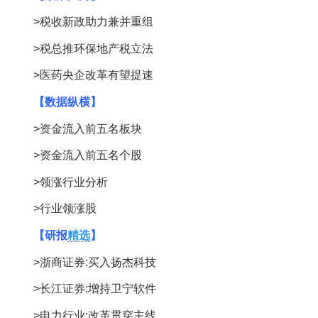
>税收新政助力兼并重组
>税总推环保地产税立法
>医药央企改革有望提速
【数据纵横】
>资金流入前五名板块
>资金流入前五名个股
>领涨行业分析
>行业领涨股
【研报
精选
】
>浙商证券:买入扬杰科技
>长江证券:增持卫宁软件
>电力行业:改革贯穿主线