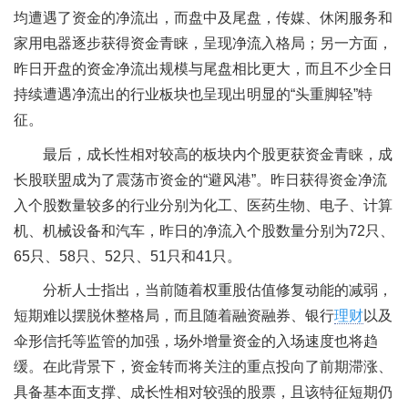
均遭遇了资金的净流出，而盘中及尾盘，传媒、休闲服务和
家用电器逐步获得资金青睐，呈现净流入格局；另一方面，
昨日开盘的资金净流出规模与尾盘相比更大，而且不少全日
持续遭遇净流出的行业板块也呈现出明显的“头重脚轻”特
征。
最后，成长性相对较高的板块内个股更获资金青睐，成
长股联盟成为了震荡市资金的“避风港”。昨日获得资金净流
入个股数量较多的行业分别为化工、医药生物、电子、计算
机、机械设备和汽车，昨日的净流入个股数量分别为72只、
65只、58只、52只、51只和41只。
分析人士指出，当前随着权重股估值修复动能的减弱，
短期难以摆脱休整格局，而且随着融资融券、银行
理财
以及
伞形信托等监管的加强，场外增量资金的入场速度也将趋
缓。在此背景下，资金转而将关注的重点投向了前期滞涨、
具备基本面支撑、成长性相对较强的股票，且该特征短期仍