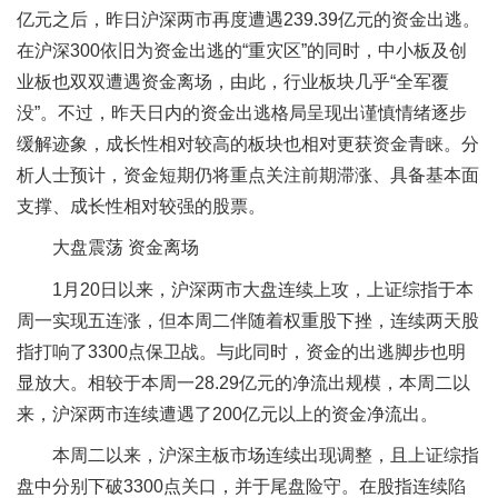
亿元之后，昨日沪深两市再度遭遇239.39亿元的资金出逃。
在沪深300依旧为资金出逃的“重灾区”的同时，中小板及创
业板也双双遭遇资金离场，由此，行业板块几乎“全军覆
没”。不过，昨天日内的资金出逃格局呈现出谨慎情绪逐步
缓解迹象，成长性相对较高的板块也相对更获资金青睐。分
析人士预计，资金短期仍将重点关注前期滞涨、具备基本面
支撑、成长性相对较强的股票。
大盘震荡 资金离场
1月20日以来，沪深两市大盘连续上攻，上证综指于本
周一实现五连涨，但本周二伴随着权重股下挫，连续两天股
指打响了3300点保卫战。与此同时，资金的出逃脚步也明
显放大。相较于本周一28.29亿元的净流出规模，本周二以
来，沪深两市连续遭遇了200亿元以上的资金净流出。
本周二以来，沪深主板市场连续出现调整，且上证综指
盘中分别下破3300点关口，并于尾盘险守。在股指连续陷