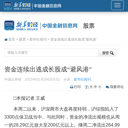
展
开
或
股票
折
叠
首页
>
股票
>
新华社报刊
> 资金连续出逃成长股成“避风港”
导
航
资金连续出逃成长股成“避风港”
中国证券报
2015年01月29日03:01
分类：
新华社报刊
打印
大
中
小
我要评论
□本报记者 王威
本周二以来，沪深两市大盘再度转弱，沪综指陷入了
3300点保卫战当中。与此同时，资金的净流出规模也从周
一的28.29亿元放大至200亿元以上。继周二净流出264.99