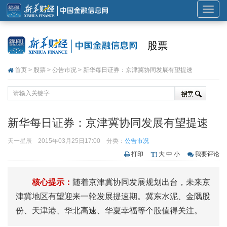
展
开
或
股票
折
叠
首页
>
股票
>
公告市况
> 新华每日证券：京津冀协同发展有望提速
导
航
新华每日证券：京津冀协同发展有望提速
天一星辰
2015年03月25日17:00
分类：
公告市况
打印
大
中
小
我要评论
核心提示：
随着京津冀协同发展规划出台，未来京
津冀地区有望迎来一轮发展提速期。冀东水泥、金隅股
份、天津港、华北高速、华夏幸福等个股值得关注。