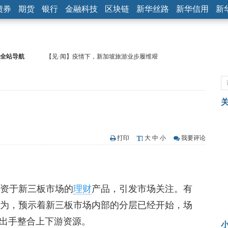
债券
期货
银行
金融科技
区块链
新华丝路
新华信用
新
全站导航
【见·闻】疫情下，新加坡旅游业步履维艰
记者手记：疫情下的香港零售业如何浴火重生？
【见·闻】疫情下一家香港传统零售商的转型突围之旅
济安金信：中国基金市场数据分析周报（2020. 07.27—2020.07.31）
【新华财经调查】同业存单、结构性存款玩起“跷跷板” 结构性失衡
在“隐秘的角落”
央行公开市场净投放300亿元 短端资金利率明显下行
基本面及股市双轮冲击 债市回调十年期债表现最弱
打印
大
中
小
我要评论
沥青期货连续两日涨逾3% 沪银及两粕涨势喜人
恒生聚源：北斗收官之星发射成功，全产业链解析
济安金信：中国基金市场数据分析周报（2020. 08.17—2020.08.21）
投资于新三板市场的
理财
产品，引发市场关注。有
行为，预示着新三板市场内部的分层已经开始，场
出手整合上下游资源。