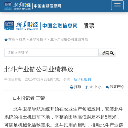
展
开
或
股票
折
叠
首页
>
股票
>
新华社报刊
> 北斗产业链公司业绩释放
导
航
北斗产业链公司业绩释放
中国证券报
2015年03月28日07:01
分类：
新华社报刊
打印
大
中
小
我要评论
□本报记者 王荣
北斗卫星导航系统开始在农业生产领域应用，安装北斗
系统的推土机日前下地，平整的田地高低误差不超5厘米，
可满足机械化插秧需求。北斗民用的启动，推动北斗产业链