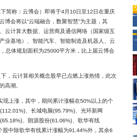
以下简称：云博会）即将于4月10日至12日在重庆
云博会将以“云端融合，数聚智慧”为主题，其
、云计算大数据、运营商及通信网络（国家级互
产业基地）、智能汽车、智能制造及机器人、云
，总体规划面积为25000平方米，比上届云博会
机之下，云计算相关概念股早已点燃上涨热情，此次
的高潮。
实现上涨，其中，期间累计涨幅在50%以上的个
2.01%)、长城电脑(95.79%)、光环新网
(65.18%)、朗源股份(61.06%)、歌华有线
只个股中除歌华有线累计涨幅为91.44%外，其余6