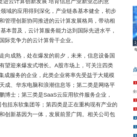
促进云计算创新发展 培育信息产业新业态的意
重点领域的应用得到深化，产业链条基本健全，初步
和管理创新协同推进的云计算发展格局，带动相
应用基本普及，云计算服务能力达到国际先进水平，
国际竞争力的云计算骨干企业。
1
走向成熟，处在爆发的前夕，未来，信息设备国
有望迎来爆发式增长。A股市场上，可关注四类
统集成服务的企业，此类企业将率先受益于大规模
1
天成、华东电脑和浪潮信息等；第二类是网络平
全
鹏博士；第三类是SaaS云应用软件服务企业，
2
公司包括东软集团等；第四类是正在重构现有产业的
3
和创新基因为一体，发展前景广阔。相关公司包
4
5
6