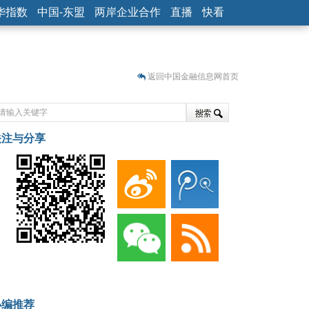
华指数
中国-东盟
两岸企业合作
直播
快看
返回中国金融信息网首页
关注与分享
藏
小编推荐