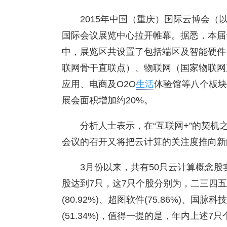
2015年中国（重庆）国际云博会（
国际会议展览中心拉开帷幕。据悉，本届
中，展览区共设置了包括端区及智能硬件
联网骨干直联点）、物联网（国家物联网
应用、电商及O2O
生活
体验馆等八个板块
展会面积增加约20%。
分析人士表示，在“互联网+”的契
会议的召开又将把云计算的关注度推向新
3月份以来，共有50只云计算概念股
股达到7只，这7只个股分别为，二三四五(11
(80.92%)、超图软件(75.86%)、国脉科技
(51.34%)，值得一提的是，年内上述7