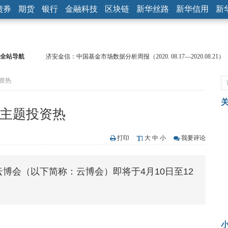
债券
期货
银行
金融科技
区块链
新华丝路
新华信用
新
全站导航
济安金信：中国基金市场数据分析周报（2020. 08.17—2020.08.21）
【见·闻】疫情下，新加坡旅游业步履维艰
资热
记者手记：疫情下的香港零售业如何浴火重生？
【见·闻】疫情下一家香港传统零售商的转型突围之旅
济安金信：中国基金市场数据分析周报（2020. 07.27—2020.07.31）
掀主题投资热
【新华财经调查】同业存单、结构性存款玩起“跷跷板” 结构性失衡
在“隐秘的角落”
央行公开市场净投放300亿元 短端资金利率明显下行
打印
大
中
小
我要评论
基本面及股市双轮冲击 债市回调十年期债表现最弱
沥青期货连续两日涨逾3% 沪银及两粕涨势喜人
云博会（以下简称：云博会）即将于4月10日至12
恒生聚源：北斗收官之星发射成功，全产业链解析