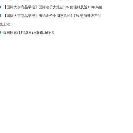
【国际大宗商品早报】国际油价大涨超3% 伦镍触及近10年高位
【国际大宗商品早报】纽约金价全周累跌约1.7% 芝加哥农产品
线上涨
每日回顾(1月13日):A股市场行情