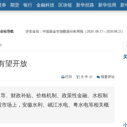
债券
期货
银行
金融科技
区块链
新华丝路
新华信用
新
全站导航
济安金信：中国基金市场数据分析周报（2020. 08.17—2020.08.21）
【见·闻】疫情下，新加坡旅游业步履维艰
放
记者手记：疫情下的香港零售业如何浴火重生？
【见·闻】疫情下一家香港传统零售商的转型突围之旅
济安金信：中国基金市场数据分析周报（2020. 07.27—2020.07.31）
有望开放
【新华财经调查】同业存单、结构性存款玩起“跷跷板” 结构性失衡
在“隐秘的角落”
央行公开市场净投放300亿元 短端资金利率明显下行
打印
大
中
小
我要评论
基本面及股市双轮冲击 债市回调十年期债表现最弱
沥青期货连续两日涨逾3% 沪银及两粕涨势喜人
引导、财政补贴、价格机制、政策性金融、水权制
恒生聚源：北斗收官之星发射成功，全产业链解析
股市场上，安徽水利、岷江水电、粤水电等相关概