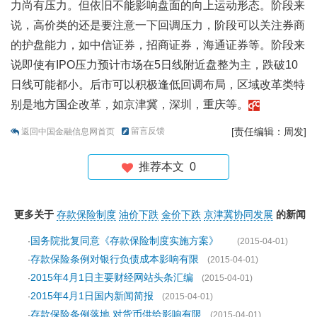
力尚有压力。但依旧不能影响盘面的向上运动形态。阶段来
说，高价类的还是要注意一下回调压力，阶段可以关注券商
的护盘能力，如中信证券，招商证券，海通证券等。阶段来
说即使有IPO压力预计市场在5日线附近盘整为主，跌破10
日线可能都小。后市可以积极逢低回调布局，区域改革类特
别是地方国企改革，如京津冀，深圳，重庆等。
留言反馈
[责任编辑：周发]
返回中国金融信息网首页
推荐本文
0
更多关于
存款保险制度
油价下跌
金价下跌
京津冀协同发展
的新闻
国务院批复同意《存款保险制度实施方案》
·
(2015-04-01)
存款保险条例对银行负债成本影响有限
·
(2015-04-01)
2015年4月1日主要财经网站头条汇编
·
(2015-04-01)
2015年4月1日国内新闻简报
·
(2015-04-01)
存款保险条例落地 对货币供给影响有限
·
(2015-04-01)