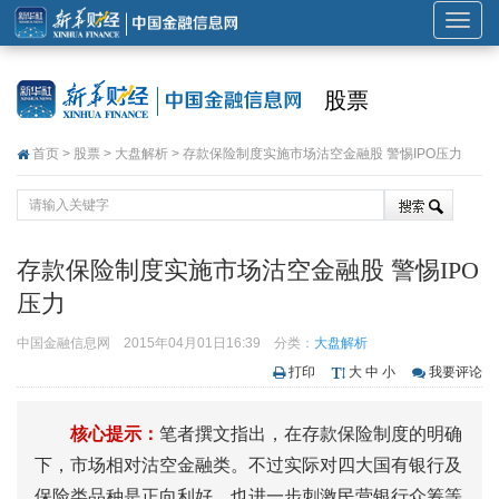
展
开
或
股票
折
叠
首页
>
股票
>
大盘解析
> 存款保险制度实施市场沽空金融股 警惕IPO压力
导
航
存款保险制度实施市场沽空金融股 警惕IPO
压力
中国金融信息网
2015年04月01日16:39
分类：
大盘解析
打印
大
中
小
我要评论
核心提示：
笔者撰文指出，在存款保险制度的明确
下，市场相对沽空金融类。不过实际对四大国有银行及
保险类品种是正向利好，也进一步刺激民营银行众筹等