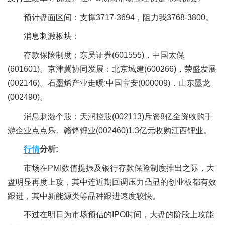
预计盘面区间
：
支撑3717-3694，阻力我3768-3800。
消息刺激板块
：
存款保险制度：东吴证券(601555)，中国太保
(601601)。京津冀协同发展
：
北京城建(600266)，荣盛发展
(002146)。石墨烯产业走暖:中国宝安(000009)，山东墨龙
(002490)。
消息刺激个股
：
天润控股(002113)斥资8亿全资收购手
游企业点点乐。赣锋锂业(002460)1.3亿元收购江西锂业。
行情
分析:
市场在PMI数值提振及银行存款保险制度推出之际，大
盘明显再度上攻，其中连近期回调压力凸显的创业板都有效
跟进，其中新能源类等品种跟进速度较快。
不过在明日为市场预估的IPO时间，大盘的阶段上攻能